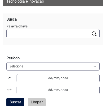
Tecnologia e Inovação
Busca
Palavra-chave:
Período
De:
Até:
Buscar
Limpar