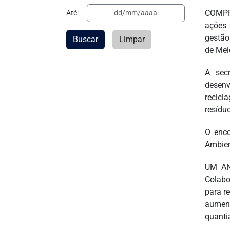
COMPRO
Até:
ações 
gestão
Buscar
Limpar
de Mei
A sec
desenv
recicl
resídu
O enco
Ambien
UM AN
Colabo
para r
aument
quanti