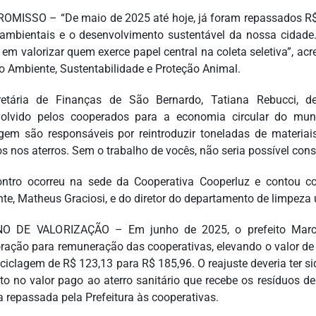
MISSO – “De maio de 2025 até hoje, já foram repassados R$ 1
ambientais e o desenvolvimento sustentável da nossa cidade
 em valorizar quem exerce papel central na coleta seletiva”, ac
o Ambiente, Sustentabilidade e Proteção Animal.
retária de Finanças de São Bernardo, Tatiana Rebucci, 
olvido pelos cooperados para a economia circular do munic
agem são responsáveis por reintroduzir toneladas de materia
os nos aterros. Sem o trabalho de vocês, não seria possível cons
ntro ocorreu na sede da Cooperativa Cooperluz e contou c
te, Matheus Graciosi, e do diretor do departamento de limpeza 
O DE VALORIZAÇÃO – Em junho de 2025, o prefeito Marce
ração para remuneração das cooperativas, elevando o valor de r
eciclagem de R$ 123,13 para R$ 185,96. O reajuste deveria ter 
o no valor pago ao aterro sanitário que recebe os resíduos de
a repassada pela Prefeitura às cooperativas.