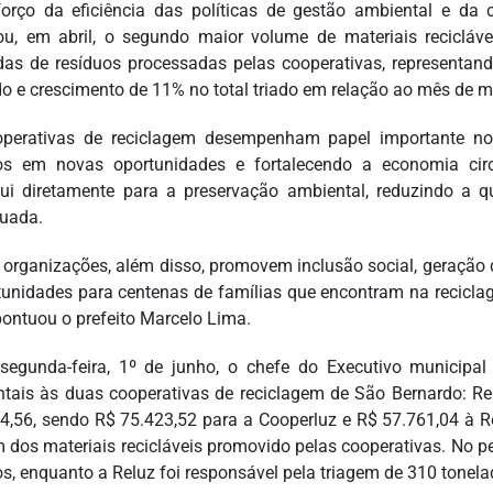
orço da eficiência das políticas de gestão ambiental e da 
rou, em abril, o segundo maior volume de materiais reciclá
das de resíduos processadas pelas cooperativas, represent
do e crescimento de 11% no total triado em relação ao mês de m
perativas de reciclagem desempenham papel importante no 
os em novas oportunidades e fortalecendo a economia circ
bui diretamente para a preservação ambiental, reduzindo a 
uada.
 organizações, além disso, promovem inclusão social, geração
tunidades para centenas de famílias que encontram na recicl
 pontuou o prefeito Marcelo Lima.
segunda-feira, 1º de junho, o chefe do Executivo municipa
tais às duas cooperativas de reciclagem de São Bernardo: Re
4,56, sendo R$ 75.423,52 para a Cooperluz e R$ 57.761,04 à R
m dos materiais recicláveis promovido pelas cooperativas. No p
os, enquanto a Reluz foi responsável pela triagem de 310 tonela