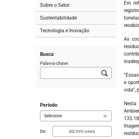
Em ref
Sobre o Setor
regist
Sustentabilidade
tonela
recebi
Tecnologia e Inovação
As coo
resídu
contri
Busca
inadeq
Palavra-chave:
“Essas
e opor
vida”,
Nesta 
Período
Ambien
133.18
triage
De:
resídu