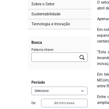
O seto
Sobre o Setor
abril 
Sustentabilidade
Apenas
Tecnologia e Inovação
Em not
expans
centers
Busca
Palavra-chave:
“Esta 
levand
inovaç
Em tel
MCom, 
Período
entre 
Entre 
amplia
De: