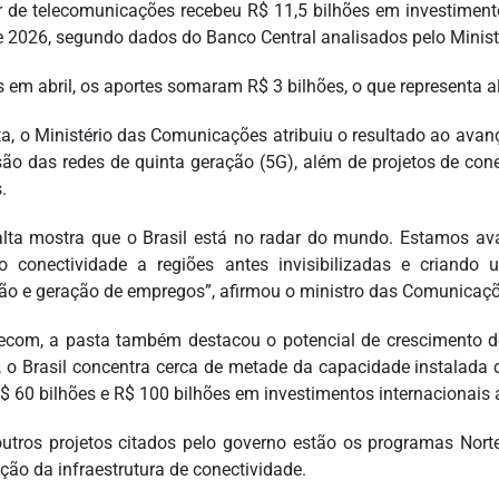
r de telecomunicações recebeu R$ 11,5 bilhões em investimentos
de 2026, segundo dados do Banco Central analisados pelo Mini
 em abril, os aportes somaram R$ 3 bilhões, o que representa
a, o Ministério das Comunicações atribuiu o resultado ao avanço 
ão das redes de quinta geração (5G), além de projetos de con
.
alta mostra que o Brasil está no radar do mundo. Estamos ava
o conectividade a regiões antes invisibilizadas e criando
ão e geração de empregos”, afirmou o ministro das Comunicações
ecom, a pasta também destacou o potencial de crescimento 
o Brasil concentra cerca de metade da capacidade instalada 
R$ 60 bilhões e R$ 100 bilhões em investimentos internacionais 
outros projetos citados pelo governo estão os programas Nor
ção da infraestrutura de conectividade.