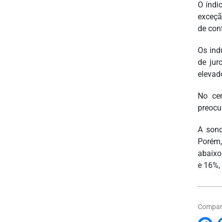
O índi
exceçã
de con
Os ind
de jur
elevad
No cen
preocu
A sond
Porém,
abaixo
e 16%,
Compart