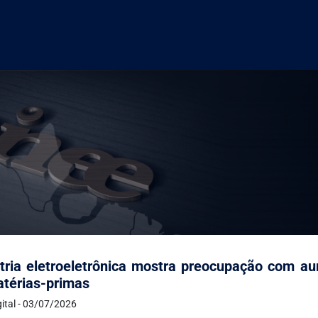
tria eletroeletrônica mostra preocupação com 
térias-primas
gital - 03/07/2026