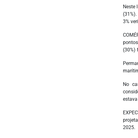
Neste 
(31%).
3% ver
COMÉRC
pontos
(30%) 
Perman
maríti
No ca
consid
estava
EXPECT
projet
2025.