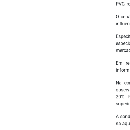
PVC, r
O cená
influe
Especi
especi
mercad
Em re
inform
Na co
observ
20%. P
superi
A sond
na aqu