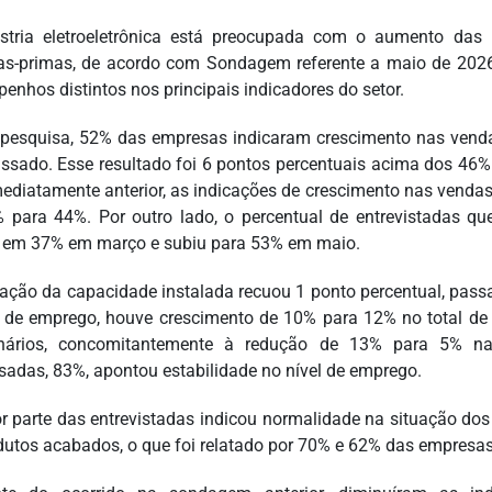
stria eletroeletrônica está preocupada com o aumento das
as-primas, de acordo com Sondagem referente a maio de 2026
enhos distintos nos principais indicadores do setor.
pesquisa, 52% das empresas indicaram crescimento nas ve
ssado. Esse resultado foi 6 pontos percentuais acima dos 46%
ediatamente anterior, as indicações de crescimento nas ve
 para 44%. Por outro lado, o percentual de entrevistadas qu
 em 37% em março e subiu para 53% em maio.
ização da capacidade instalada recuou 1 ponto percentual, pa
l de emprego, houve crescimento de 10% para 12% no total 
onários, concomitantemente à redução de 13% para 5% na
sadas, 83%, apontou estabilidade no nível de emprego.
r parte das entrevistadas indicou normalidade na situação do
dutos acabados, o que foi relatado por 70% e 62% das empresas