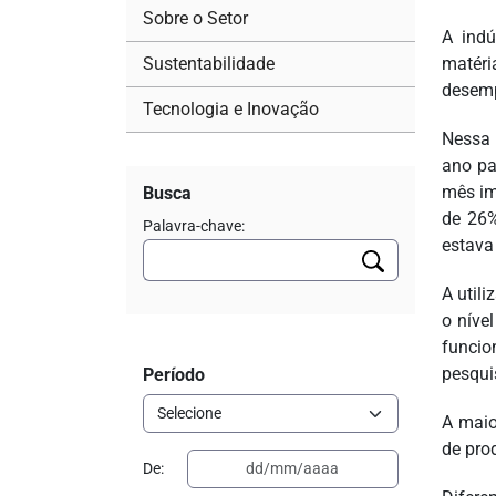
Sobre o Setor
A indú
Sustentabilidade
matéri
desemp
Tecnologia e Inovação
Nessa 
ano pa
mês im
Busca
de 26%
Palavra-chave:
estava
A util
o níve
funci
pesqui
Período
A maio
de pro
De: