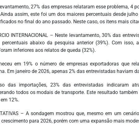
levantamento, 27% das empresas relataram esse problema, 4 po
 Ainda assim, este foi um dos maiores percentuais desde jul
ificados no final do ano passado. Neste caso, os itens mais ci
IO INTERNACIONAL – Neste levantamento, 30% das entrevis
 percentuais abaixo da pesquisa anterior (39%). Com isso, 
foram inferiores aos relatos de queda (32%).
eceu em 19% o número de empresas exportadoras que relat
ma. Em janeiro de 2026, apenas 2% das entrevistadas haviam d
so das importações, 23% das entrevistadas indicaram atr
erando todos os modais de transporte. Este resultado também fo
 em 12%.
ATIVAS – A sondagem mostrou que, mesmo em um cenário de i
a crescimento para 2026, porém com uma expansão mais modes