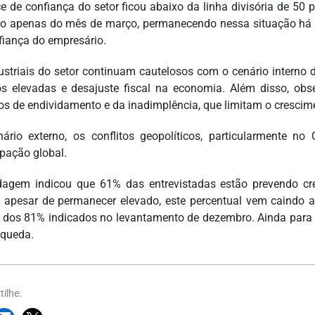
ce de confiança do setor ficou abaixo da linha divisória de 
o apenas do mês de março, permanecendo nessa situação há ca
fiança do empresário.
ustriais do setor continuam cautelosos com o cenário interno d
os elevadas e desajuste fiscal na economia. Além disso, ob
os de endividamento e da inadimplência, que limitam o cresci
ário externo, os conflitos geopolíticos, particularmente no
pação global.
agem indicou que 61% das entrevistadas estão prevendo c
 apesar de permanecer elevado, este percentual vem caindo a
 dos 81% indicados no levantamento de dezembro. Ainda para
 queda.
ilhe: