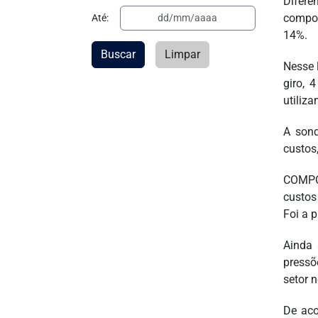
Difer
compon
Até:
14%.
Buscar
Limpar
Nesse 
giro, 
utiliz
A sond
custos
COMPO
custos
Foi a 
Ainda 
pressõ
setor n
De aco