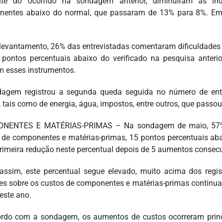
ente do ocorrido na sondagem anterior, diminuíram as in
entes abaixo do normal, que passaram de 13% para 8%. Em 
levantamento, 26% das entrevistadas comentaram dificuldades 
4 pontos percentuais abaixo do verificado na pesquisa ante
am esses instrumentos.
agem registrou a segunda queda seguida no número de entr
, tais como de energia, água, impostos, entre outros, que pas
NENTES E MATÉRIAS-PRIMAS – Na sondagem de maio, 57% d
 de componentes e matérias-primas, 15 pontos percentuais aba
primeira redução neste percentual depois de 5 aumentos consecu
assim, este percentual segue elevado, muito acima dos regis
es sobre os custos de componentes e matérias-primas continuam
este ano.
rdo com a sondagem, os aumentos de custos ocorreram princ