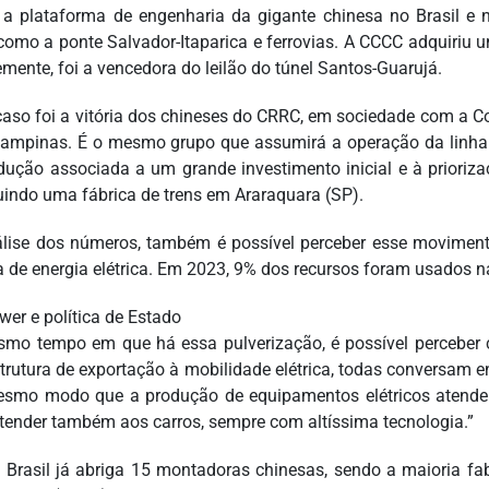
 a plataforma de engenharia da gigante chinesa no Brasil e
como a ponte Salvador-Itaparica e ferrovias. A CCCC adquiriu 
emente, foi a vencedora do leilão do túnel Santos-Guarujá.
caso foi a vitória dos chineses do CRRC, em sociedade com a Co
ampinas. É o mesmo grupo que assumirá a operação da linha 
dução associada a um grande investimento inicial e à prioriza
uindo uma fábrica de trens em Araraquara (SP).
lise dos números, também é possível perceber esse moviment
a de energia elétrica. Em 2023, 9% dos recursos foram usados 
wer e política de Estado
mo tempo em que há essa pulverização, é possível perceber c
trutura de exportação à mobilidade elétrica, todas conversam ent
smo modo que a produção de equipamentos elétricos atende 
tender também aos carros, sempre com altíssima tecnologia.”
o Brasil já abriga 15 montadoras chinesas, sendo a maioria fabr