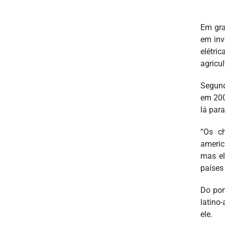
Em gra
em inv
elétri
agricul
Segund
em 200
lá par
“Os ch
americ
mas el
países
Do pon
latino
ele.