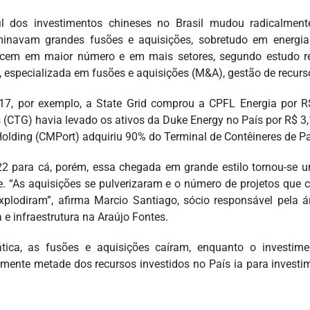
il dos investimentos chineses no Brasil mudou radicalme
inavam grandes fusões e aquisições, sobretudo em energia
cem em maior número e em mais setores, segundo estudo rea
, especializada em fusões e aquisições (M&A), gestão de recurs
7, por exemplo, a State Grid comprou a CPFL Energia por R$ 
 (CTG) havia levado os ativos da Duke Energy no País por R$ 
Holding (CMPort) adquiriu 90% do Terminal de Contêineres de Pa
2 para cá, porém, essa chegada em grande estilo tornou-se 
e. “As aquisições se pulverizaram e o número de projetos que
explodiram”, afirma Marcio Santiago, sócio responsável pela
 e infraestrutura na Araújo Fontes.
tica, as fusões e aquisições caíram, enquanto o investi
amente metade dos recursos investidos no País ia para investim