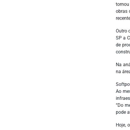
tornou
obras 
recent
Outro 
SP a C
de pro
constr
Na aná
na áre
Softpo
Ao mes
infraes
“Do me
pode a
Hoje, 