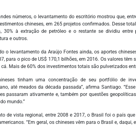
ndes números, o levantamento do escritório mostrou que, entr
estimentos chineses, em 265 projetos confirmados. Desse tota
ca, 30% à extração de petróleo e o restante se dividiu entre p
tura e outros.
o o levantamento da Araújo Fontes ainda, os aportes chinese
7, para o pico de US$ 170,1 bilhões, em 2016. Os valores têm
a cá. Mais de 60% dos investimentos totais são pulverizados entr
ineses tinham uma concentração de seu portfólio de inve
ano, até meados da década passada”, afirma Santiago. “Esse i
es passaram ativamente e, também por questões geopolíticas
 do mundo.”
to de vista regional, entre 2008 e 2017, o Brasil foi o país qu
-americanos. “Em geral, os chineses vêm para o Brasil e, daqui,