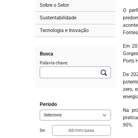
Sobre o Setor
O perf
Sustentabilidade
predom
aconte
Tecnologia e Inovação
Fontes
Em 201
Gorges
Busca
Ports 
Palavra-chave:
De 202
potent
zero, 
energia
Período
Na prá
pratic
90%.
De: