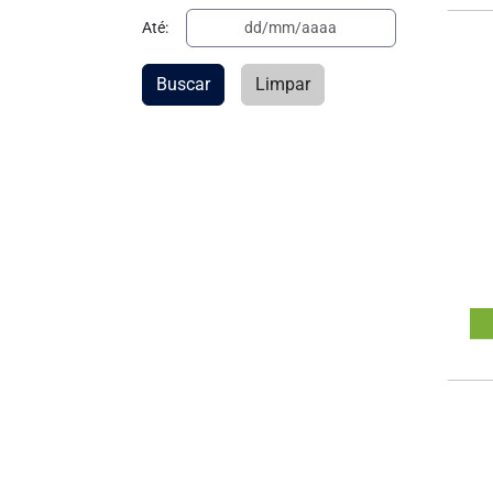
Até:
Buscar
Limpar