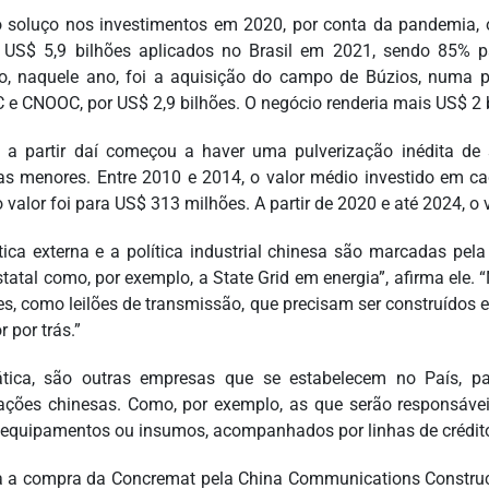
 soluço nos investimentos em 2020, por conta da pandemia, o
US$ 5,9 bilhões aplicados no Brasil em 2021, sendo 85% pa
o, naquele ano, foi a aquisição do campo de Búzios, numa pa
e CNOOC, por US$ 2,9 bilhões. O negócio renderia mais US$ 2 b
 a partir daí começou a haver uma pulverização inédita de
s menores. Entre 2010 e 2014, o valor médio investido em ca
o valor foi para US$ 313 milhões. A partir de 2020 e até 2024,
ítica externa e a política industrial chinesa são marcadas p
tatal como, por exemplo, a State Grid em energia”, afirma ele. 
s, como leilões de transmissão, que precisam ser construídos
r por trás.”
tica, são outras empresas que se estabelecem no País, pa
ações chinesas. Como, por exemplo, as que serão responsávei
 equipamentos ou insumos, acompanhados por linhas de crédi
ta a compra da Concremat pela China Communications Construc