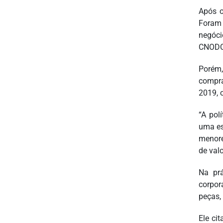
Após o
Foram 
negóci
CNODC 
Porém,
compra
2019, 
“A pol
uma es
menore
de valo
Na prá
corpor
peças,
Ele ci