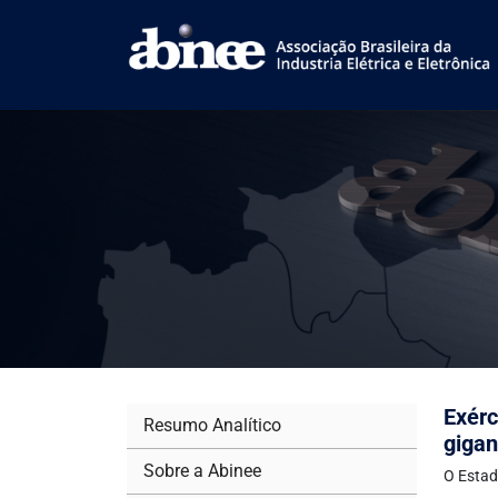
Exér
Resumo Analítico
gigan
Sobre a Abinee
O Estad