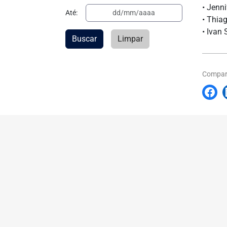
• Jenn
Até:
• Thia
• Ivan
Buscar
Limpar
Compart