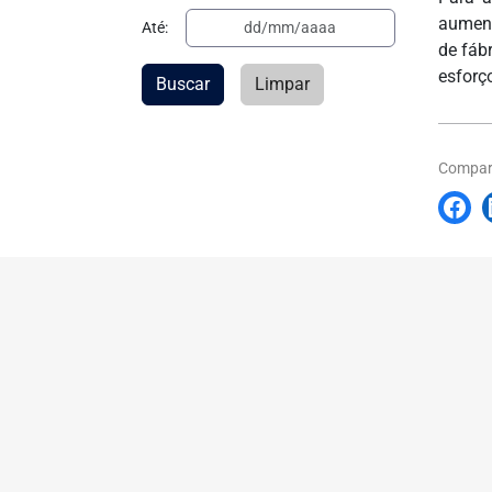
aument
Até:
de fáb
esforç
Buscar
Limpar
Compart