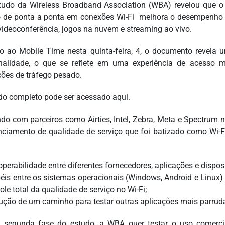
udo da Wireless Broadband Association (WBA) revelou que o
o de ponta a ponta em conexões Wi-Fi melhora o desempenho e
ideoconferência, jogos na nuvem e streaming ao vivo.
o ao Mobile Time nesta quinta-feira, 4, o documento revela
nalidade, o que se reflete em uma experiência de acesso m
ções de tráfego pesado.
do completo pode ser acessado aqui.
do com parceiros como Airties, Intel, Zebra, Meta e Spectrum n
nciamento de qualidade de serviço que foi batizado como Wi-F
operabilidade entre diferentes fornecedores, aplicações e disposi
éis entre os sistemas operacionais (Windows, Android e Linux) 
ole total da qualidade de serviço no Wi-Fi;
ução de um caminho para testar outras aplicações mais parrud
 segunda fase do estudo, a WBA quer testar o uso comercial