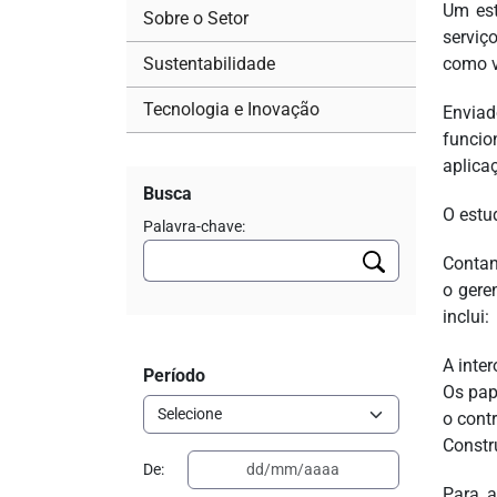
Um est
Sobre o Setor
serviç
Sustentabilidade
como v
Tecnologia e Inovação
Enviad
funcio
aplica
Busca
O estu
Palavra-chave:
Contan
o gere
inclui:
A inter
Período
Os pap
o contr
Constr
De:
Para a