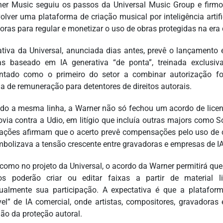
er Music seguiu os passos da Universal Music Group e firmo
olver uma plataforma de criação musical por inteligência art
oras para regular e monetizar o uso de obras protegidas na era 
iativa da Universal, anunciada dias antes, prevê o lançament
s baseado em IA generativa “de ponta”, treinada exclusiv
ntado como o primeiro do setor a combinar autorização for
ia de remuneração para detentores de direitos autorais.
do a mesma linha, a Warner não só fechou um acordo de licen
via contra a Udio, em litígio que incluía outras majors como S
ações afirmam que o acerto prevê compensações pelo uso de 
mbolizava a tensão crescente entre gravadoras e empresas de IA
como no projeto da Universal, o acordo da Warner permitirá que
os poderão criar ou editar faixas a partir de material l
dualmente sua participação. A expectativa é que a platafor
el” de IA comercial, onde artistas, compositores, gravadora
mão da proteção autoral.