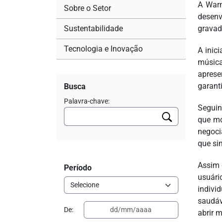
A Warn
Sobre o Setor
desenv
Sustentabilidade
gravad
Tecnologia e Inovação
A inic
música
aprese
garant
Busca
Palavra-chave:
Seguin
que mo
negoci
que si
Assim 
Período
usuári
indivi
saudáv
De:
abrir 