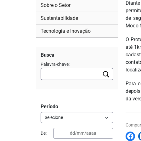
Diante
Sobre o Setor
permit
Sustentabilidade
de seg
Modo S
Tecnologia e Inovação
O Prot
até 1k
cadast
Busca
contat
Palavra-chave:
locali
Para c
depois
da vers
Período
Compart
De: