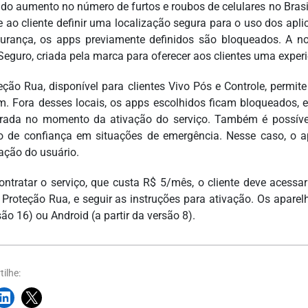
 do aumento no número de furtos e roubos de celulares no Brasi
e ao cliente definir uma localização segura para o uso dos apl
urança, os apps previamente definidos são bloqueados. A n
eguro, criada pela marca para oferecer aos clientes uma experiê
eção Rua, disponível para clientes Vivo Pós e Controle, permite
m. Fora desses locais, os apps escolhidos ficam bloqueados, e 
rada no momento da ativação do serviço. Também é possíve
o de confiança em situações de emergência. Nesse caso, o 
zação do usuário.
ontratar o serviço, que custa R$ 5/mês, o cliente deve acess
 Proteção Rua, e seguir as instruções para ativação. Os aparel
ão 16) ou Android (a partir da versão 8).
ilhe: