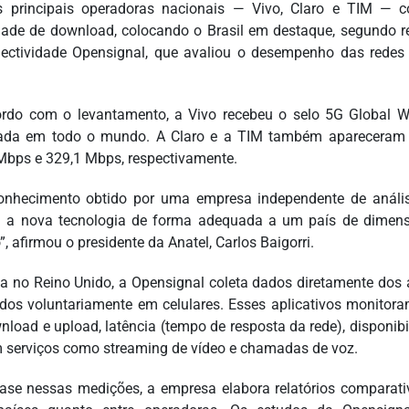
s principais operadoras nacionais — Vivo, Claro e TIM — c
dade de download, colocando o Brasil em destaque, segundo re
ectividade Opensignal, que avaliou o desempenho das redes
.
rdo com o levantamento, a Vivo recebeu o selo 5G Global W
rada em todo o mundo. A Claro e a TIM também apareceram 
Mbps e 329,1 Mbps, respectivamente.
onhecimento obtido por uma empresa independente de anális
 a nova tecnologia de forma adequada a um país de dimens
, afirmou o presidente da Anatel, Carlos Baigorri.
a no Reino Unido, a Opensignal coleta dados diretamente dos 
ados voluntariamente em celulares. Esses aplicativos monito
nload e upload, latência (tempo de resposta da rede), disponibi
 serviços como streaming de vídeo e chamadas de voz.
se nessas medições, a empresa elabora relatórios comparativ