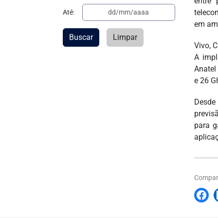
entre 
teleco
Até:
em amb
Buscar
Limpar
Vivo, 
A impl
Anatel
e 26 G
Desde 
previs
para g
aplica
Compart