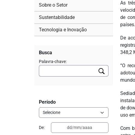
As trê
Sobre o Setor
veloci
Sustentabilidade
de con
países
Tecnologia e Inovação
De aco
regist
348,2 
Busca
Palavra-chave:
“O rec
adotou
mundo”
Sediad
instal
Período
de dow
uso em
De:
Com ba