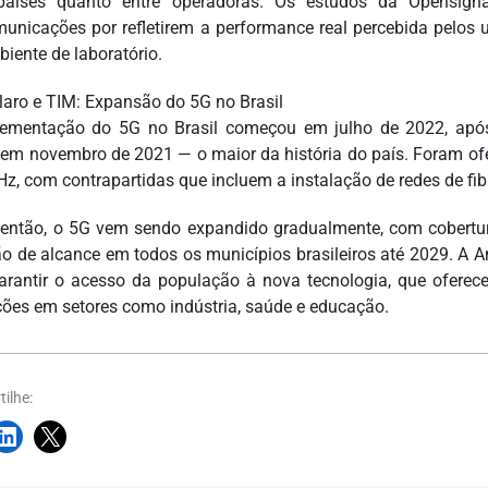
países quanto entre operadoras. Os estudos da Opensigna
municações por refletirem a performance real percebida pelos 
iente de laboratório.
Claro e TIM: Expansão do 5G no Brasil
ementação do 5G no Brasil começou em julho de 2022, após 
 em novembro de 2021 — o maior da história do país. Foram of
Hz, com contrapartidas que incluem a instalação de redes de fi
então, o 5G vem sendo expandido gradualmente, com cobertura
ão de alcance em todos os municípios brasileiros até 2029. A
arantir o acesso da população à nova tecnologia, que oferece
ções em setores como indústria, saúde e educação.
ilhe: