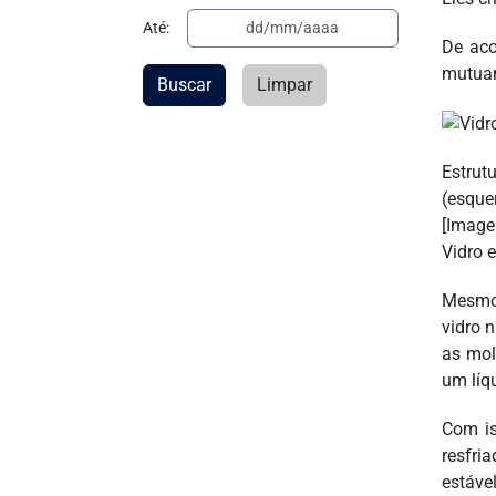
Até:
De aco
mutuam
Buscar
Limpar
Estrut
(esque
[Image
Vidro e
Mesmo 
vidro 
as mol
um líq
Com is
resfri
estáve