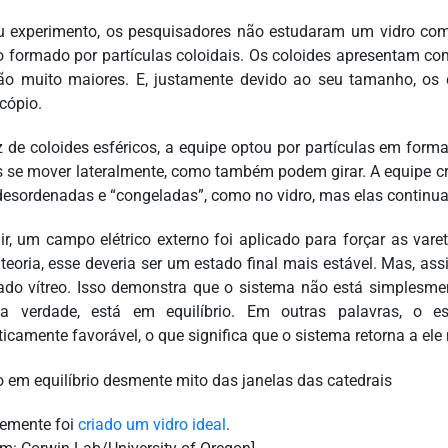
 experimento, os pesquisadores não estudaram um vidro com
 formado por partículas coloidais. Os coloides apresentam c
o muito maiores. E, justamente devido ao seu tamanho, os 
cópio.
 de coloides esféricos, a equipe optou por partículas em for
 se mover lateralmente, como também podem girar. A equipe cr
desordenadas e “congeladas”, como no vidro, mas elas continu
ir, um campo elétrico externo foi aplicado para forçar as vare
teoria, esse deveria ser um estado final mais estável. Mas, as
ado vítreo. Isso demonstra que o sistema não está simplesme
na verdade, está em equilíbrio. Em outras palavras, o 
ticamente favorável, o que significa que o sistema retorna a ele
emente foi
criado um vidro ideal
.