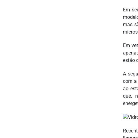
Em seu
modelo
mas sã
micros
Em vez
apenas
estão 
A segu
com a 
ao est
que, 
energe
Recent