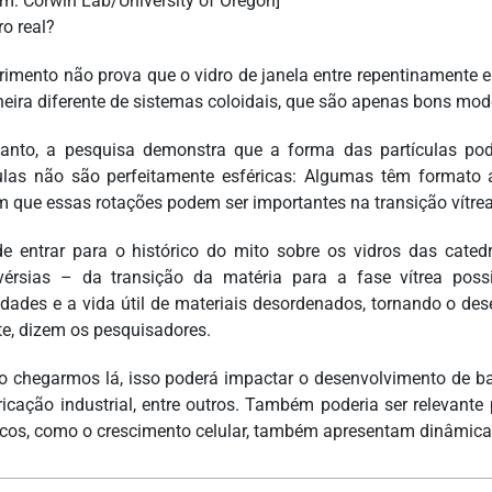
m: Corwin Lab/University of Oregon]
ro real?
rimento não prova que o vidro de janela entre repentinamente
eira diferente de sistemas coloidais, que são apenas bons mod
anto, a pesquisa demonstra que a forma das partículas po
las não são perfeitamente esféricas: Algumas têm formato 
m que essas rotações podem ser importantes na transição vítre
e entrar para o histórico do mito sobre os vidros das cat
vérsias – da transição da matéria para a fase vítrea possi
edades e a vida útil de materiais desordenados, tornando o de
nte, dizem os pesquisadores.
 chegarmos lá, isso poderá impactar o desenvolvimento de bat
ricação industrial, entre outros. Também poderia ser relevante
icos, como o crescimento celular, também apresentam dinâmica