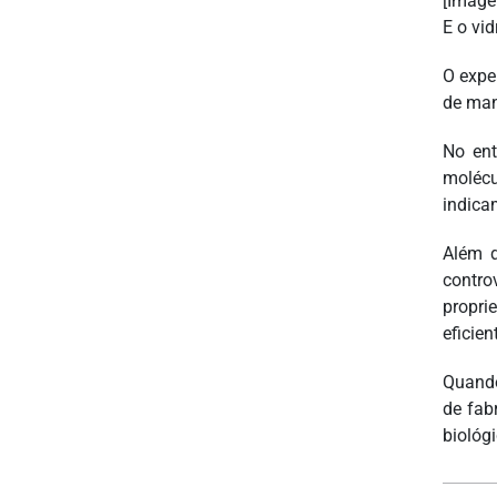
[Image
E o vid
O expe
de man
No ent
molécu
indica
Além d
contro
propri
eficie
Quando
de fab
biológ