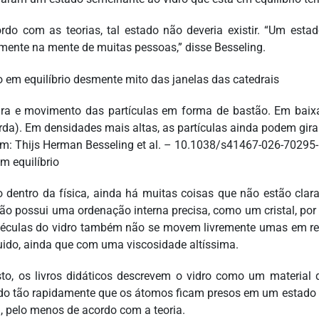
rdo com as teorias, tal estado não deveria existir. “Um esta
ente na mente de muitas pessoas,” disse Besseling.
ura e movimento das partículas em forma de bastão. Em baix
rda). Em densidades mais altas, as partículas ainda podem girar
m: Thijs Herman Besseling et al. – 10.1038/s41467-026-70295-
m equilíbrio
dentro da física, ainda há muitas coisas que não estão claras
não possui uma ordenação interna precisa, como um cristal, por
éculas do vidro também não se movem livremente umas em rela
uido, ainda que com uma viscosidade altíssima.
to, os livros didáticos descrevem o vidro como um material q
ado tão rapidamente que os átomos ficam presos em um estado ca
l, pelo menos de acordo com a teoria.