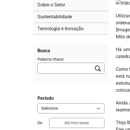
Sobre o Setor
Utiliz
Sustentabilidade
ordena
Tecnologia e Inovação
[Image
Mito d
Há um 
Busca
catedra
Palavra-chave:
Como t
está n
estrutu
coloca
Período
Ainda 
realme
Thijs 
De:
Eles c