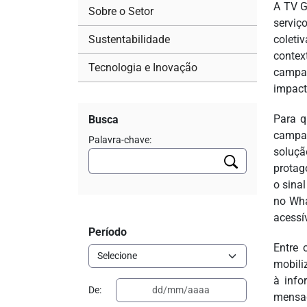
A TV G
Sobre o Setor
serviç
Sustentabilidade
coleti
contex
Tecnologia e Inovação
campan
impact
Para q
Busca
campan
Palavra-chave:
soluçã
protag
o sina
no Wha
acessív
Período
Entre 
mobili
à info
De:
mensag