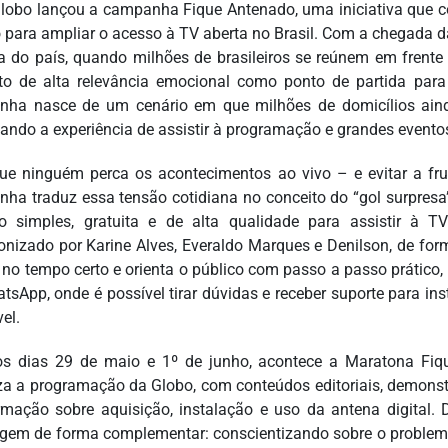
lobo lançou a campanha Fique Antenado, uma iniciativa que 
o para ampliar o acesso à TV aberta no Brasil. Com a chegad
va do país, quando milhões de brasileiros se reúnem em frente 
to de alta relevância emocional como ponto de partida par
ha nasce de um cenário em que milhões de domicílios ainda
ando a experiência de assistir à programação e grandes eventos
ue ninguém perca os acontecimentos ao vivo – e evitar a frust
ha traduz essa tensão cotidiana no conceito do “gol surpresa
o simples, gratuita e de alta qualidade para assistir à 
onizado por Karine Alves, Everaldo Marques e Denilson, de fo
l no tempo certo e orienta o público com passo a passo prático
tsApp, onde é possível tirar dúvidas e receber suporte para ins
el.
os dias 29 de maio e 1º de junho, acontece a Maratona Fi
za a programação da Globo, com conteúdos editoriais, demonstr
rmação sobre aquisição, instalação e uso da antena digital.
em de forma complementar: conscientizando sobre o problema,