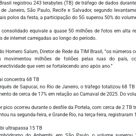
Brasil registrou 243 terabytes (TB) de tráfego de dados durant
 de Janeiro, São Paulo, Recife e Salvador, segundo levantam
pais polos da festa, a participação do 5G superou 50% do volume 
l consolidado equivale a quase 50 milhões de fotos em alta 
s de internet carregadas ao longo do período.
o Homero Salum, Diretor de Rede da TIM Brasil, “os números 
s movimentou milhões de foliões pelas ruas do país,
onectividade que vem se fortalecendo ano após ano.”
í concentra 68 TB
quês de Sapucaí, no Rio de Janeiro, o tráfego totalizou 68 TB 
mento de cerca de 17% em relação ao Carnaval de 2025. Do volu
r pico ocorreu durante o desfile da Portela, com cerca de 2 TB 
tou na segunda-feira, e Grande Rio, na terça-feira, registraram 
i ultrapassa 15 TB
mbódromo do Anhembi, em São Paulo, o volume superou 15