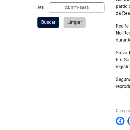
partic
Até:
da Rea
Buscar
Limpar
Recife
No Rec
durant
Salvad
Em Sal
regist
Segund
reprod
Compart