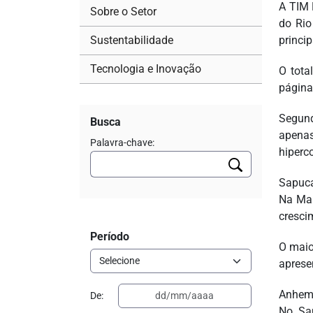
A TIM 
Sobre o Setor
do Rio
Sustentabilidade
princi
Tecnologia e Inovação
O tota
página
Segund
Busca
apena
Palavra-chave:
hiperc
Sapuca
Na Mar
cresci
Período
O maio
apresen
Anhemb
De:
No Sa