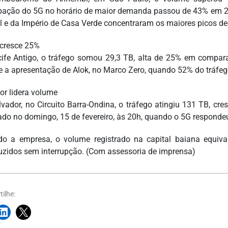
ipação do 5G no horário de maior demanda passou de 43% em 2
l e da Império de Casa Verde concentraram os maiores picos de
 cresce 25%
ife Antigo, o tráfego somou 29,3 TB, alta de 25% em compara
e a apresentação de Alok, no Marco Zero, quando 52% do tráfego
or lidera volume
vador, no Circuito Barra-Ondina, o tráfego atingiu 131 TB, cr
rado no domingo, 15 de fevereiro, às 20h, quando o 5G respondeu
o a empresa, o volume registrado na capital baiana equiv
uzidos sem interrupção. (Com assessoria de imprensa)
ilhe: