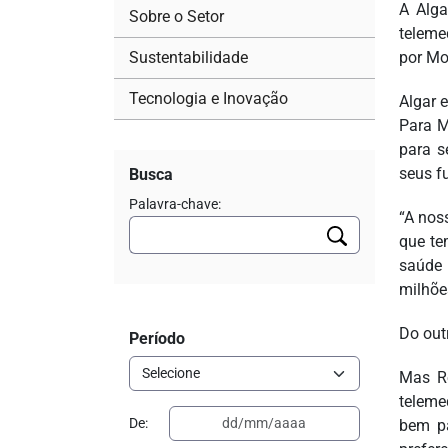
A Alga
Sobre o Setor
teleme
Sustentabilidade
por Mob
Tecnologia e Inovação
Algar 
Para M
para s
seus f
Busca
Palavra-chave:
“A nos
que te
saúde 
milhõe
Do out
Período
Mas Re
teleme
De:
bem pa