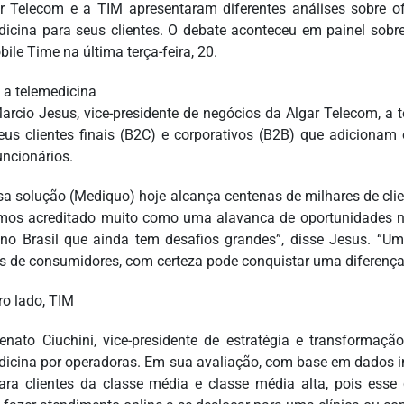
r Telecom e a TIM apresentaram diferentes análises sobre of
dicina para seus clientes. O debate aconteceu em painel sob
ile Time na última terça-feira, 20.
e a telemedicina
arcio Jesus, vice-presidente de negócios da Algar Telecom, a 
eus clientes finais (B2C) e corporativos (B2B) que adicionam
uncionários.
sa solução (Mediquo) hoje alcança centenas de milhares de clie
mos acreditado muito como uma alavanca de oportunidades n
no Brasil que ainda tem desafios grandes”, disse Jesus. “
s de consumidores, com certeza pode conquistar uma diferença
ro lado, TIM
nato Ciuchini, vice-presidente de estratégia e transformaçã
dicina por operadoras. Em sua avaliação, com base em dados i
ra clientes da classe média e classe média alta, pois esse