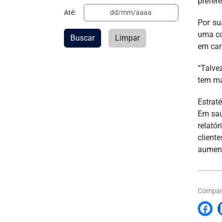
prefer
Até:
Por su
uma co
Buscar
Limpar
em car
“Talve
tem ma
Estrat
Em saú
relató
client
aument
Compart