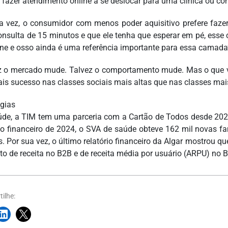
e fazer atendimento online a se deslocar para uma clínica ou con
a vez, o consumidor com menos poder aquisitivo prefere fazer
nsulta de 15 minutos e que ele tenha que esperar em pé, esse
ne e osso ainda é uma referência importante para essa camada”,
z o mercado mude. Talvez o comportamento mude. Mas o que v
is sucesso nas classes sociais mais altas que nas classes mais
égias
de, a TIM tem uma parceria com a Cartão de Todos desde 2023
rio financeiro de 2024, o SVA de saúde obteve 162 mil novas fa
es. Por sua vez, o último relatório financeiro da Algar mostrou 
o de receita no B2B e de receita média por usuário (ARPU) no 
ilhe: