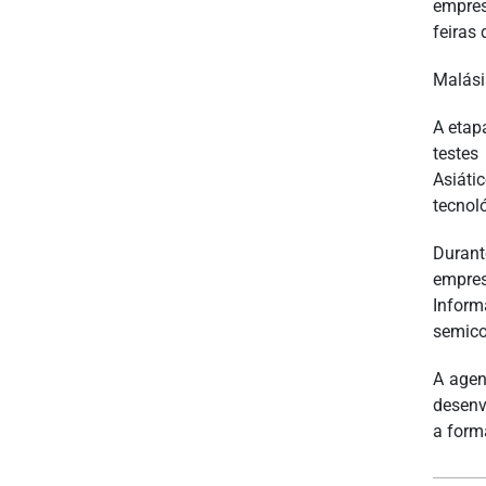
empres
feiras 
Malási
A etap
testes
Asiáti
tecnol
Duran
empres
Inform
semico
A agen
desenv
a form