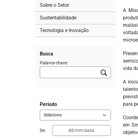
Sobre o Setor
A Miss
Sustentabilidade
produt
malási
Tecnologia e Inovação
voltad
microe
Presen
Busca
semico
Palavra-chave:
vida d
A inic
talent
previs
para p
Período
Coorde
em Sin
De:
objeti