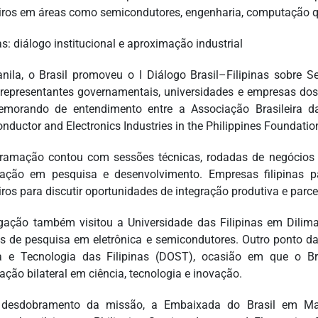
eiros em áreas como semicondutores, engenharia, computação qu
as: diálogo institucional e aproximação industrial
ila, o Brasil promoveu o I Diálogo Brasil–Filipinas sobre S
 representantes governamentais, universidades e empresas dos
orando de entendimento entre a Associação Brasileira da
ductor and Electronics Industries in the Philippines Foundation, 
ramação contou com sessões técnicas, rodadas de negócios e
ação em pesquisa e desenvolvimento. Empresas filipinas p
iros para discutir oportunidades de integração produtiva e parce
gação também visitou a Universidade das Filipinas em Dilima
os de pesquisa em eletrônica e semicondutores. Outro ponto 
a e Tecnologia das Filipinas (DOST), ocasião em que o B
ação bilateral em ciência, tecnologia e inovação.
desdobramento da missão, a Embaixada do Brasil em Mani