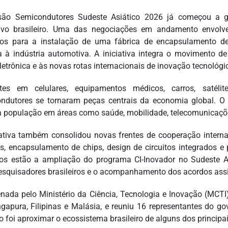
ão Semicondutores Sudeste Asiático 2026 já começou a ge
ivo brasileiro. Uma das negociações em andamento envolve
os para a instalação de uma fábrica de encapsulamento de
a à indústria automotiva. A iniciativa integra o movimento d
letrônica e às novas rotas internacionais de inovação tecnológi
tes em celulares, equipamentos médicos, carros, satélite
ndutores se tornaram peças centrais da economia global. O
a população em áreas como saúde, mobilidade, telecomunicações
iativa também consolidou novas frentes de cooperação inter
os, encapsulamento de chips, design de circuitos integrados 
tos estão a ampliação do programa CI-Inovador no Sudeste As
esquisadores brasileiros e o acompanhamento dos acordos assi
nada pelo Ministério da Ciência, Tecnologia e Inovação (MCTI)
gapura, Filipinas e Malásia, e reuniu 16 representantes do gov
vo foi aproximar o ecossistema brasileiro de alguns dos principa