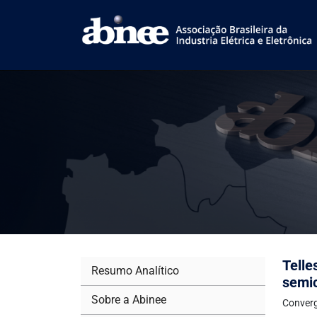
Tell
Resumo Analítico
semic
Sobre a Abinee
Converg