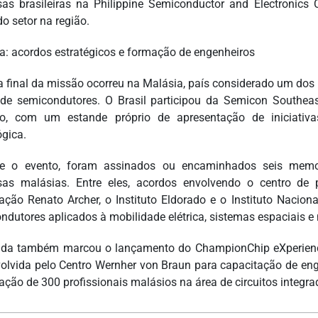
as brasileiras na Philippine Semiconductor and Electronics
do setor na região.
a: acordos estratégicos e formação de engenheiros
a final da missão ocorreu na Malásia, país considerado um dos 
 de semicondutores. O Brasil participou da Semicon Southeas
co, com um estande próprio de apresentação de iniciativa
ógica.
te o evento, foram assinados ou encaminhados seis memo
as malásias. Entre eles, acordos envolvendo o centro de
ação Renato Archer, o Instituto Eldorado e o Instituto Nacio
ndutores aplicados à mobilidade elétrica, sistemas espaciais e 
da também marcou o lançamento do ChampionChip eXperienc
olvida pelo Centro Wernher von Braun para capacitação de enge
ação de 300 profissionais malásios na área de circuitos integra