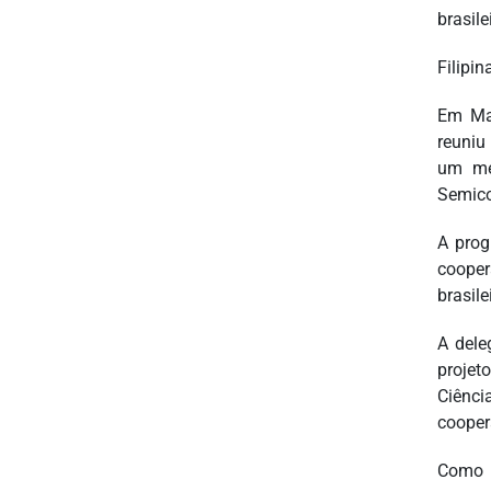
brasil
Filipin
Em Man
reuniu
um mem
Semicon
A prog
cooper
brasile
A dele
projet
Ciênci
cooper
Como 