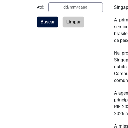
Singap
Até:
A prim
Buscar
Limpar
semico
brasil
de pes
Na pro
Singap
qubits
Compu
comuni
A agen
princi
RIE 20
2026 a
A miss