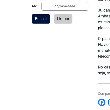
Até:
Julga
Ambas 
Buscar
Limpar
os cas
placar 
O plac
Flávio
manute
teleco
No cas
seja, 
Compart