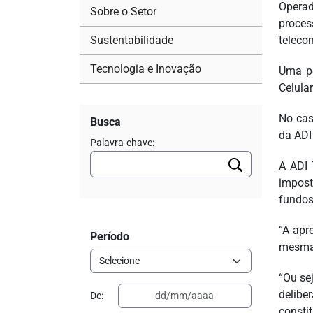
Operad
Sobre o Setor
proce
Sustentabilidade
teleco
Tecnologia e Inovação
Uma pe
Celula
No cas
Busca
da ADI
Palavra-chave:
A ADI 
impost
fundos
“A apr
Período
mesma 
“Ou sej
delibe
De:
consti