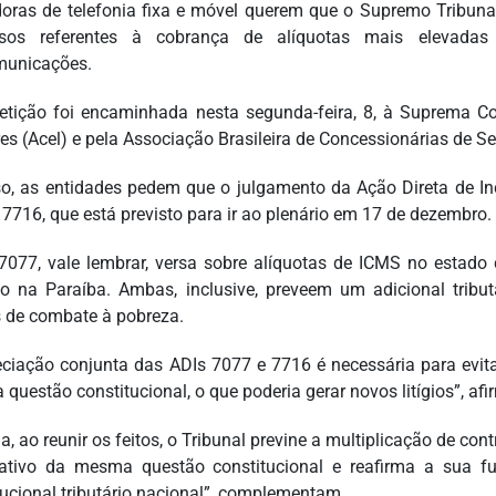
oras de telefonia fixa e móvel querem que o Supremo Tribunal
ssos referentes à cobrança de alíquotas mais elevadas
municações.
tição foi encaminhada nesta segunda-feira, 8, à Suprema C
res (Acel) e pela Associação Brasileira de Concessionárias de S
o, as entidades pedem que o julgamento da Ação Direta de Inc
 7716, que está previsto para ir ao plenário em 17 de dezembro.
7077, vale lembrar, versa sobre alíquotas de ICMS no estado
o na Paraíba. Ambas, inclusive, preveem um adicional tribut
 de combate à pobreza.
eciação conjunta das ADIs 7077 e 7716 é necessária para evit
questão constitucional, o que poderia gerar novos litígios”, a
a, ao reunir os feitos, o Tribunal previne a multiplicação de con
rativo da mesma questão constitucional e reafirma a sua f
tucional tributário nacional”, complementam.