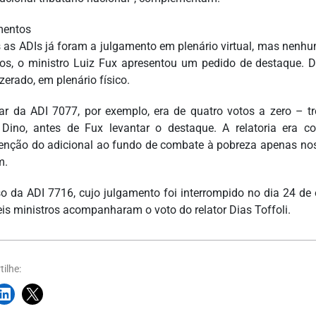
mentos
as ADIs já foram a julgamento em plenário virtual, mas nenh
os, o ministro Luiz Fux apresentou um pedido de destaque. D
zerado, em plenário físico.
ar da ADI 7077, por exemplo, era de quatro votos a zero – t
 Dino, antes de Fux levantar o destaque. A relatoria era c
nção do adicional ao fundo de combate à pobreza apenas nos c
m.
o da ADI 7716, cujo julgamento foi interrompido no dia 24 de o
seis ministros acompanharam o voto do relator Dias Toffoli.
ilhe: