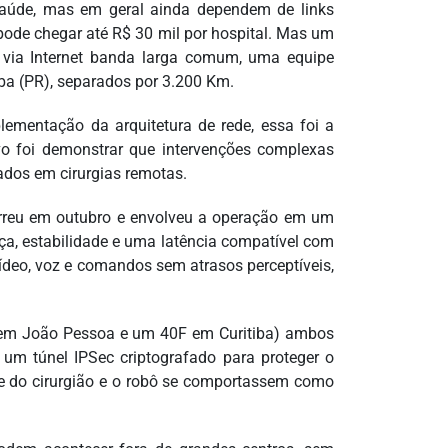
 saúde, mas em geral ainda dependem de links
pode chegar até R$ 30 mil por hospital. Mas um
r, via Internet banda larga comum, uma equipe
ba (PR), separados por 3.200 Km.
ementação da arquitetura de rede, essa foi a
ivo foi demonstrar que intervenções complexas
ados em cirurgias remotas.
correu em outubro e envolveu a operação em um
ça, estabilidade e uma latência compatível com
vídeo, voz e comandos sem atrasos perceptíveis,
0E em João Pessoa e um 40F em Curitiba) ambos
 um túnel IPSec criptografado para proteger o
le do cirurgião e o robô se comportassem como