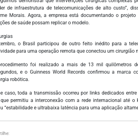
guimos demonstrar que intervenções cirúrgicas complexas p
er de infraestrutura de telecomunicações de alto custo”, dis
rme Morais. Agora, a empresa está documentando o projeto 
uições de saúde possam replicar o modelo.
urgias
embro, o Brasil participou de outro feito inédito para a tel
ividade para uma operação remota que conectou um cirurgião n
rocedimento foi realizado a mais de 13 mil quilômetros de
egundos, e o Guinness World Records confirmou a marca c
urgia robótica.
e caso, toda a transmissão ocorreu por links dedicados entre
 que permitiu a interconexão com a rede internacional até o 
iu “estabilidade e ultrabaixa latência para uma aplicação altame
ilhe: