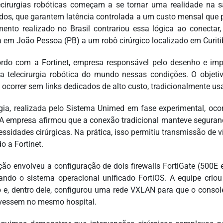
ecirurgias robóticas começam a se tornar uma realidade na
dos, que garantem latência controlada a um custo mensal que 
mento realizado no Brasil contrariou essa lógica ao conecta
 em João Pessoa (PB) a um robô cirúrgico localizado em Curiti
rdo com a Fortinet, empresa responsável pelo desenho e impl
ra telecirurgia robótica do mundo nessas condições. O objet
ocorrer sem links dedicados de alto custo, tradicionalmente us
rgia, realizada pelo Sistema Unimed em fase experimental, o
 A empresa afirmou que a conexão tradicional manteve seguran
essidades cirúrgicas. Na prática, isso permitiu transmissão de 
o a Fortinet.
ção envolveu a configuração de dois firewalls FortiGate (50
ando o sistema operacional unificado FortiOS. A equipe criou
o e, dentro dele, configurou uma rede VXLAN para que o conso
ivessem no mesmo hospital.