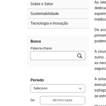
As tel
Sobre o Setor
dedica
Sustentabilidade
experi
médica
Tecnologia e Inovação
De aco
primei
podem 
Busca
Palavra-chave:
A ciru
suíno.
as nec
segund
A solu
Período
execut
tráfeg
se est
De: