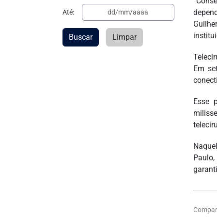
“Conse
depend
Até:
Guilhe
instit
Buscar
Limpar
Telecir
Em set
conect
Esse p
miliss
telecir
Naquel
Paulo,
garant
Compart