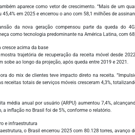
ambém aparece como vetor de crescimento. “Mais de um quarto
u 45,4% em 2025 e encerrou o ano com 58,1 milhões de assinante
ansão da nova geração compensou parte da queda do 4G,
eça como tecnologia predominante na América Latina, com 68
a cresce acima da base
mostra trajetória de recuperação da receita móvel desde 202
 sobe ao longo da projeção, após queda entre 2019 e 2021.
ora do mix de clientes teve impacto direto na receita. “Impul
as receitas totais de serviços móveis cresceram 4,3%, totalizan
eita média anual por usuário (ARPU) aumentou 7,4%, alcançan
, a inflação no Brasil foi de 5%, conforme o relatório.
o e infraestrutura
raestrutura, o Brasil encerrou 2025 com 80.128 torres, avanço 