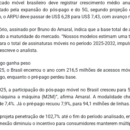
ado móvel brasileiro deve registrar crescimento médio anu
tado pela expansão do pós-pago e do 5G, segundo projeção 
o, o ARPU deve passar de US$ 6,28 para US$ 7,43, com avanço 
tório, assinado por Bruno do Amaral, indica que a base total de
indo a maturidade do mercado. “Nossos modelos estimam uma 
ara o total de assinaturas móveis no período 2025-2032, impu
escreve o analista.
go ganha peso
5, o Brasil encerrou o ano com 216,5 milhões de acessos móve
go, enquanto o pré-pago perdeu base.
25, a participação do pós-pago móvel no Brasil cresceu para 5
áquina a máquina (M2M)”, afirma Amaral. A modalidade che
de 7,4%. Já o pré-pago recuou 7,9%, para 94,1 milhões de linhas.
projeta penetração de 102,7% até o fim do período analisado, 
onexão diminuiu o incentivo para consumidores manterem múltip