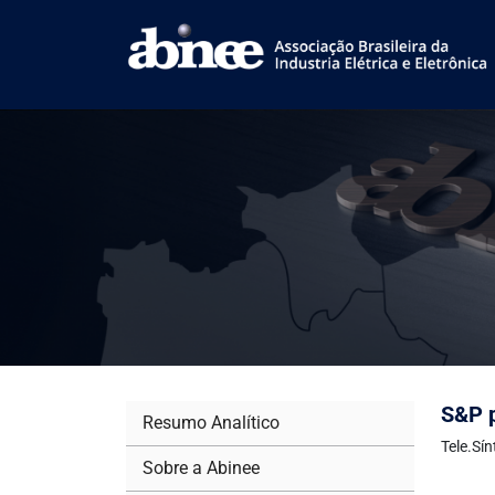
S&P p
Resumo Analítico
Tele.Sí
Sobre a Abinee