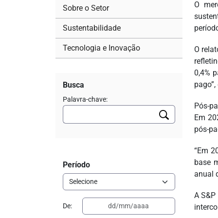
O merc
Sobre o Setor
susten
Sustentabilidade
períod
Tecnologia e Inovação
O rela
reflet
0,4% p
pago”, 
Busca
Palavra-chave:
Pós-pa
Em 202
pós-pa
“Em 20
base m
Período
anual 
A S&P 
De:
interc