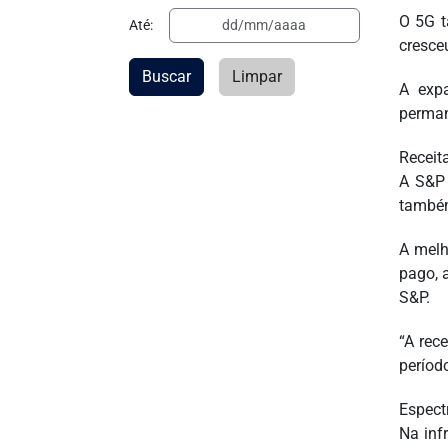
O 5G t
Até:
cresce
Buscar
Limpar
A exp
perman
Receit
A S&P 
também
A melh
pago, 
S&P.
“A rec
período
Espectr
Na inf