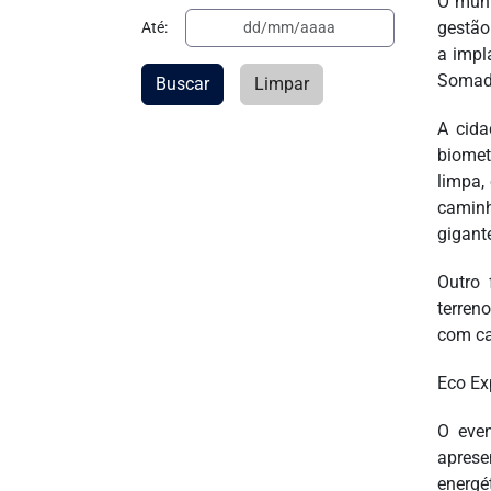
O muni
gestão
Até:
a impl
Somado
Buscar
Limpar
A cida
biomet
limpa,
caminh
gigant
Outro 
terren
com cap
Eco Ex
O even
aprese
energét