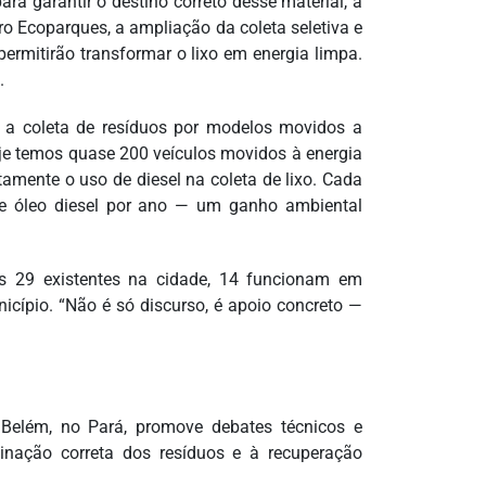
ara garantir o destino correto desse material, a
o Ecoparques, a ampliação da coleta seletiva e
ermitirão transformar o lixo em energia limpa.
.
a a coleta de resíduos por modelos movidos a
oje temos quase 200 veículos movidos à energia
amente o uso de diesel na coleta de lixo. Cada
e óleo diesel por ano — um ganho ambiental
as 29 existentes na cidade, 14 funcionam em
nicípio. “Não é só discurso, é apoio concreto —
Belém, no Pará, promove debates técnicos e
tinação correta dos resíduos e à recuperação