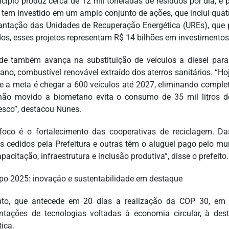
cípio produz cerca de 12 mil toneladas de resíduos por dia, e p
 tem investido em um amplo conjunto de ações, que inclui quatr
antação das Unidades de Recuperação Energética (UREs), que p
s, esses projetos representam R$ 14 bilhões em investimentos
de também avança na substituição de veículos a diesel par
ano, combustível renovável extraído dos aterros sanitários. “H
 e a meta é chegar a 600 veículos até 2027, eliminando complet
ão movido a biometano evita o consumo de 35 mil litros d
esco”, destacou Nunes.
foco é o fortalecimento das cooperativas de reciclagem. D
os cedidos pela Prefeitura e outras têm o aluguel pago pelo mu
acitação, infraestrutura e inclusão produtiva”, disse o prefeito.
po 2025: inovação e sustentabilidade em destaque
to, que antecede em 20 dias a realização da COP 30, em 
ntações de tecnologias voltadas à economia circular, à des
ica.