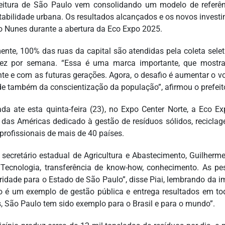
eitura de São Paulo vem consolidando um modelo de referên
tabilidade urbana. Os resultados alcançados e os novos investi
o Nunes durante a abertura da Eco Expo 2025.
ente, 100% das ruas da capital são atendidas pela coleta selet
ez por semana. “Essa é uma marca importante, que mostr
te e com as futuras gerações. Agora, o desafio é aumentar o vo
e também da conscientização da população”, afirmou o prefeit
ada ate esta quinta-feira (23), no Expo Center Norte, a Eco 
 das Américas dedicado à gestão de resíduos sólidos, recicla
 profissionais de mais de 40 países.
 secretário estadual de Agricultura e Abastecimento, Guilherme
 “Tecnologia, transferência de know-how, conhecimento. As pe
ridade para o Estado de São Paulo”, disse Piai, lembrando da i
to é um exemplo de gestão pública e entrega resultados em to
s, São Paulo tem sido exemplo para o Brasil e para o mundo”.