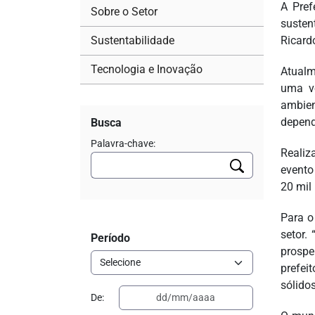
A Pref
Sobre o Setor
susten
Sustentabilidade
Ricard
Tecnologia e Inovação
Atualm
uma v
ambien
depend
Busca
Palavra-chave:
Realiz
evento
20 mil
Para o
setor.
Período
prospe
prefei
sólido
De: