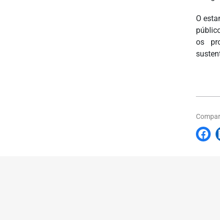
O esta
públic
os pr
susten
Compart