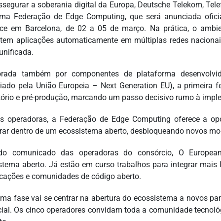
ssegurar a soberania digital da Europa, Deutsche Telekom, Tel
uma Federação de Edge Computing, que será anunciada ofic
ce em Barcelona, de 02 a 05 de março. Na prática, o ambi
tem aplicações automaticamente em múltiplas redes nacionai
unificada.
orada também por componentes de plataforma desenvolvid
ciado pela União Europeia – Next Generation EU), a primeira 
tório e pré-produção, marcando um passo decisivo rumo à imple
s operadoras, a Federação de Edge Computing oferece a opo
rar dentro de um ecossistema aberto, desbloqueando novos mo
do comunicado das operadoras do consórcio, O Europe
stema aberto. Já estão em curso trabalhos para integrar mais 
icações e comunidades de código aberto.
ima fase vai se centrar na abertura do ecossistema a novos par
ial. Os cinco operadores convidam toda a comunidade tecnológi