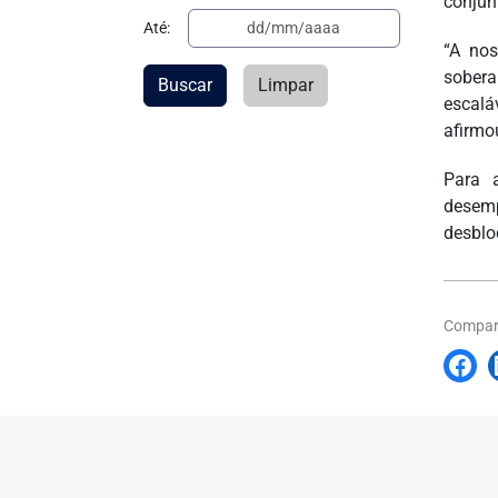
conjun
Até:
“A nos
sobera
Buscar
Limpar
escalá
afirmo
Para a
desem
desblo
Compart