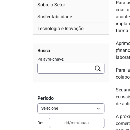
Para a
Sobre o Setor
criar 
Sustentabilidade
aconte
implan
Tecnologia e Inovação
forma 
Aprim
(finan
Busca
labora
Palavra-chave:
Para a
colabo
Segun
ecossi
Período
de apl
A próx
De:
comerc