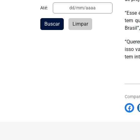
Até:
“Esse 
tem qu
Buscar
Limpar
Brasil”
“Quere
isso v
tem int
Compart