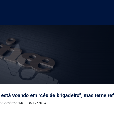
 está voando em “céu de brigadeiro”, mas teme ref
do Comércio/MG - 18/12/2024