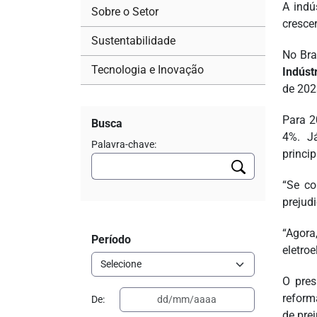
A indú
Sobre o Setor
cresce
Sustentabilidade
No Bra
Tecnologia e Inovação
Indúst
de 202
Para 2
Busca
4%. Já
Palavra-chave:
princip
“Se co
prejud
“Agora
Período
eletro
O pres
reform
De:
de prej