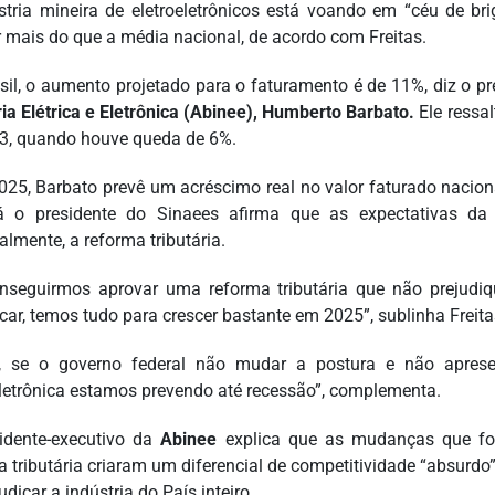
stria mineira de eletroeletrônicos está voando em “céu de brig
r mais do que a média nacional, de acordo com Freitas.
sil, o aumento projetado para o faturamento é de 11%, diz o p
ria Elétrica e Eletrônica (Abinee), Humberto Barbato.
Ele ressa
3, quando houve queda de 6%.
025, Barbato prevê um acréscimo real no valor faturado naciona
 o presidente do Sinaees afirma que as expectativas da 
almente, a reforma tributária.
nseguirmos aprovar uma reforma tributária que não prejudi
icar, temos tudo para crescer bastante em 2025”, sublinha Freita
, se o governo federal não mudar a postura e não aprese
eletrônica estamos prevendo até recessão”, complementa.
idente-executivo da
Abinee
explica que as mudanças que fo
a tributária criaram um diferencial de competitividade “absurd
udicar a indústria do País inteiro.