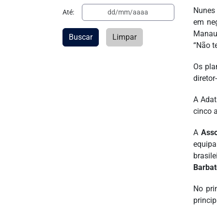
Nunes 
Até:
em neg
Manaus
Buscar
Limpar
“Não t
Os pla
direto
A Adat
cinco 
A
Asso
equipa
brasil
Barbat
No pri
princi