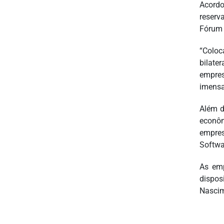
Acordo
reserv
Fórum 
“Coloc
bilate
empres
imensa
Além d
econôm
empres
Softwa
As emp
dispos
Nascim