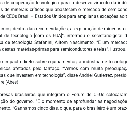
s de cooperação tecnológica para o desenvolvimento da ind
as de minerais críticos que abastecem o mercado de semicondu
de CEOs Brasil – Estados Unidos para ampliar as exceções ao t
amos, dentro das recomendações, a exploração de minérios em
ral de tecnologia [com os EUA]”, informou o secretário-geral
a de tecnologia Stefanini, Ailtom Nascimento. “É um mercad
 destas matérias-primas para semicondutores e telas”, ilustrou.
o impacto direto sobre equipamentos, a indústria de tecnolog
icos afetados pelo tarifaço. “Vemos com muita preocupaçã
as que investem em tecnologia”, disse Andriei Gutierrez, presi
re (Abes).
resas brasileiras que integram o Fórum de CEOs colocaram t
ição do governo. “É o momento de aprofundar as negociações 
ento. “Ganhamos cinco dias, o que, para o brasileiro é um praz