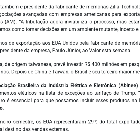
também é presidente da fabricante de memórias Zilia Technolo
ociações avançadas com empresas americanas para exportar 
 (AM). “A tributação agora inviabiliza o processo, mas est
emos como tomar decisões em um ambiente mutante, incerto e r
nos de exportação aos EUA Unidos pela fabricante de memór
r-presidente da empresa, Paulo Júnior, ao Valor esta semana.
a, de origem taiwanesa, prevê investir R$ 400 milhões em pes
anos. Depois de China e Taiwan, o Brasil é seu terceiro maior m
ciação Brasileira da Indústria Elétrica e Eletrônica (Abinee)
mentos elétricos na lista de exceções ao tarifaço de Trump.
eiro é essencial para que possamos incluir esses produtos na l
o.
meiro semestre, os EUA representaram 29% do total exportado p
pal destino das vendas externas.