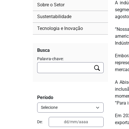
A indú
Sobre o Setor
segmen
Sustentabilidade
agosto
Tecnologia e Inovação
“Nossa
americ
Indúst
Busca
Embora
Palavra-chave:
repres
mercad
A Abis
inclus
moment
Período
“Para 
Em 202
De:
export