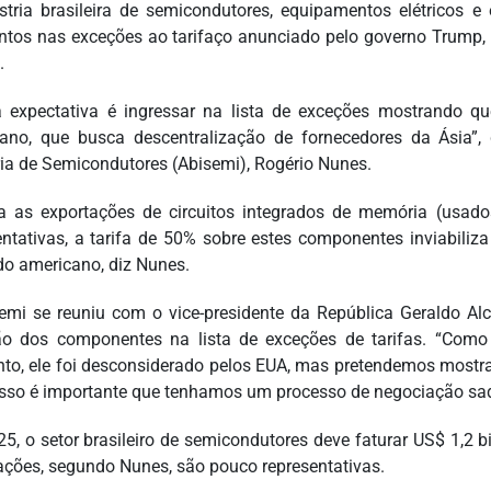
stria brasileira de semicondutores, equipamentos elétricos e
tos nas exceções ao tarifaço anunciado pelo governo Trump, a
.
 expectativa é ingressar na lista de exceções mostrando
ano, que busca descentralização de fornecedores da Ásia”, 
ria de Semicondutores (Abisemi), Rogério Nunes.
 as exportações de circuitos integrados de memória (usad
entativas, a tarifa de 50% sobre estes componentes inviabil
o americano, diz Nunes.
emi se reuniu com o vice-presidente da República Geraldo A
ão dos componentes na lista de exceções de tarifas. “Como
o, ele foi desconsiderado pelos EUA, mas pretendemos mostrar 
isso é importante que tenhamos um processo de negociação sad
5, o setor brasileiro de semicondutores deve faturar US$ 1,2 b
ações, segundo Nunes, são pouco representativas.