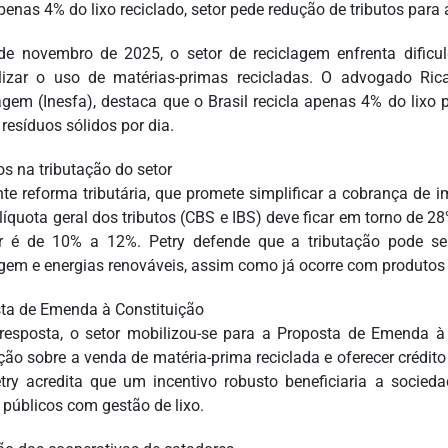
enas 4% do lixo reciclado, setor pede redução de tributos para 
e novembro de 2025, o setor de reciclagem enfrenta dificul
ilizar o uso de matérias-primas recicladas. O advogado Rica
agem (Inesfa), destaca que o Brasil recicla apenas 4% do lix
resíduos sólidos por dia.
os na tributação do setor
nte reforma tributária, que promete simplificar a cobrança de
líquota geral dos tributos (CBS e IBS) deve ficar em torno de 2
r é de 10% a 12%. Petry defende que a tributação pode s
agem e energias renováveis, assim como já ocorre com produtos 
ta de Emenda à Constituição
esposta, o setor mobilizou-se para a Proposta de Emenda à 
ção sobre a venda de matéria-prima reciclada e oferecer crédito 
etry acredita que um incentivo robusto beneficiaria a socied
 públicos com gestão de lixo.