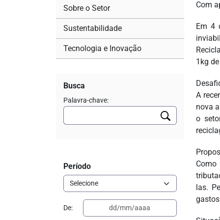
Com ap
Sobre o Setor
Em 4 d
Sustentabilidade
inviab
Tecnologia e Inovação
Recicl
1kg de 
Desafi
Busca
A rece
Palavra-chave:
nova a
o seto
recicl
Propos
Como r
Período
tributa
las. P
gastos
De: