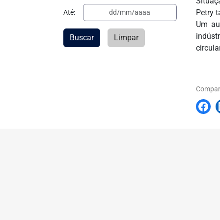
Situaç
Petry 
Até:
Um aum
indúst
Buscar
Limpar
circul
Compart