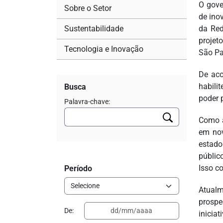
O gove
Sobre o Setor
de ino
Sustentabilidade
da Red
projet
Tecnologia e Inovação
São Pa
De aco
habili
Busca
poder 
Palavra-chave:
Como a
em nov
estado
públic
Isso c
Período
Atualm
prospe
De:
inicia