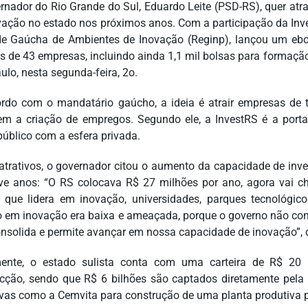
rnador do Rio Grande do Sul, Eduardo Leite (PSD-RS), quer atra
vação no estado nos próximos anos. Com a participação da Inve
e Gaúcha de Ambientes de Inovação (Reginp), lançou um eb
os de 43 empresas, incluindo ainda 1,1 mil bolsas para formação
ulo, nesta segunda-feira, 2o.
rdo com o mandatário gaúcho, a ideia é atrair empresas de t
tem a criação de empregos. Segundo ele, a InvestRS é a port
público com a esfera privada.
trativos, o governador citou o aumento da capacidade de inve
e anos: “O RS colocava R$ 27 milhões por ano, agora vai 
 que lidera em inovação, universidades, parques tecnológi
o em inovação era baixa e ameaçada, porque o governo não con
onsolida e permite avançar em nossa capacidade de inovação”, 
ente, o estado sulista conta com uma carteira de R$ 20 
cção, sendo que R$ 6 bilhões são captados diretamente pela 
tivas como a Cemvita para construção de uma planta produtiva p