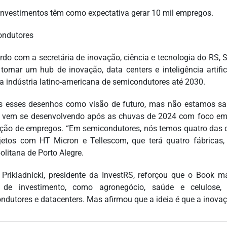
investimentos têm como expectativa gerar 10 mil empregos.
ondutores
rdo com a secretária de inovação, ciência e tecnologia do RS, 
tornar um hub de inovação, data centers e inteligência artif
r a indústria latino-americana de semicondutores até 2030.
 esses desenhos como visão de futuro, mas não estamos sain
 vem se desenvolvendo após as chuvas de 2024 com foco em re
ação de empregos. “Em semicondutores, nós temos quatro das de
jetos com HT Micron e Tellescom, que terá quatro fábricas
olitana de Porto Alegre.
 Prikladnicki, presidente da InvestRS, reforçou que o Book 
s de investimento, como agronegócio, saúde e celulose
ndutores e datacenters. Mas afirmou que a ideia é que a inovaç