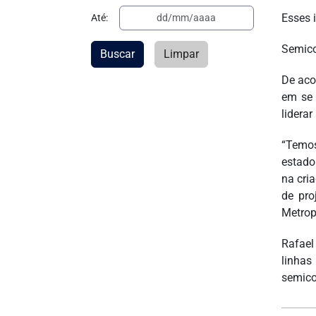
Esses 
Até:
Semic
Buscar
Limpar
De aco
em se 
lidera
“Temos
estado
na cri
de pro
Metrop
Rafael
linha
semico