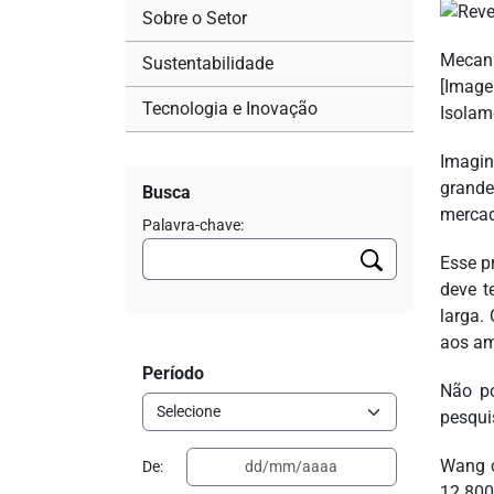
Sobre o Setor
Mecani
Sustentabilidade
[Image
Tecnologia e Inovação
Isolam
Imagin
grande
Busca
merca
Palavra-chave:
Esse p
deve t
larga. 
aos am
Período
Não po
pesqui
Wang c
De:
12.800