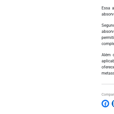
Essa a
absorv
Segund
absorv
permit
comple
Além d
aplica
oferec
metass
Compart