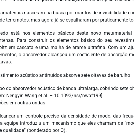
amateriais nasceram na busca por mantos de invisibilidade contr
de terremotos, mas agora já se espalharam por praticamente t
redo está nos elementos básicos deste novo metamaterial
tenas. Para construir os elementos básico do seu revestim
ltz em cascata e uma malha de arame ultrafina. Com um ajust
ementos, o absorvedor alcançou um coeficiente de absorção m
tavas.
ipo do absorvedor acústico de banda ultralarga, cobrindo sete oi
m: Nengyin Wang et al. – 10.1093/nsr/nwaf199]
ções em outras ondas
lcançar um controle preciso da densidade de modo, das frequê
 a equipe introduziu um mecanismo que eles chamam de “mo
de qualidade” (ponderado por Q).