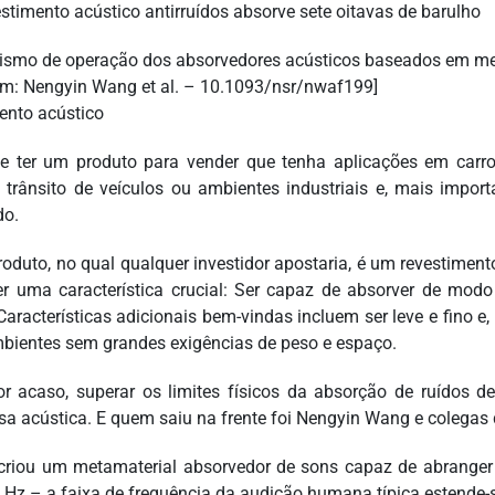
smo de operação dos absorvedores acústicos baseados em me
m: Nengyin Wang et al. – 10.1093/nsr/nwaf199]
ento acústico
e ter um produto para vender que tenha aplicações em carr
 trânsito de veículos ou ambientes industriais e, mais impo
do.
roduto, no qual qualquer investidor apostaria, é um revestiment
er uma característica crucial: Ser capaz de absorver de mod
Características adicionais bem-vindas incluem ser leve e fino e, 
bientes sem grandes exigências de peso e espaço.
r acaso, superar os limites físicos da absorção de ruídos de
sa acústica. E quem saiu na frente foi Nengyin Wang e colegas 
riou um metamaterial absorvedor de sons capaz de abranger 
 Hz – a faixa de frequência da audição humana típica estende-