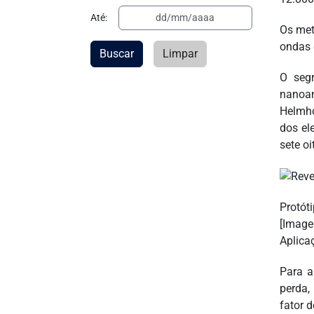
Até:
Os met
ondas 
Buscar
Limpar
O seg
nanoan
Helmho
dos el
sete oi
Protót
[Image
Aplica
Para a
perda,
fator 