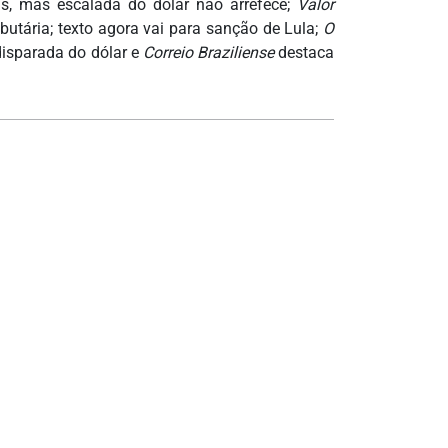
, mas escalada do dólar não arrefece;
Valor
utária; texto agora vai para sanção de Lula;
O
disparada do dólar e
Correio Braziliense
destaca