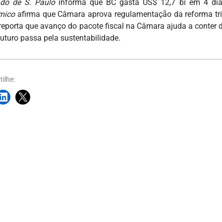
do de S. Paulo
informa que BC gasta US$ 12,7 bi em 4 dias
mico
afirma que Câmara aprova regulamentação da reforma trib
reporta que avanço do pacote fiscal na Câmara ajuda a conter 
futuro passa pela sustentabilidade.
ilhe: