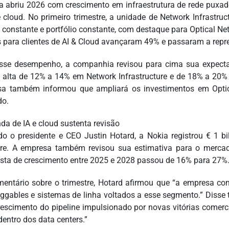
a abriu 2026 com crescimento em infraestrutura de rede puxad
e cloud. No primeiro trimestre, a unidade de Network Infrastru
constante e portfólio constante, com destaque para Optical N
 para clientes de AI & Cloud avançaram 49% e passaram a repre
se desempenho, a companhia revisou para cima sua expectat
a alta de 12% a 14% em Network Infrastructure e de 18% a 20%
a também informou que ampliará os investimentos em Optic
do.
a de IA e cloud sustenta revisão
o o presidente e CEO Justin Hotard, a Nokia registrou € 1 b
tre. A empresa também revisou sua estimativa para o mercad
ta de crescimento entre 2025 e 2028 passou de 16% para 27%
entário sobre o trimestre, Hotard afirmou que “a empresa co
ggables e sistemas de linha voltados a esse segmento.” Diss
escimento do pipeline impulsionado por novas vitórias comerc
dentro dos data centers.”