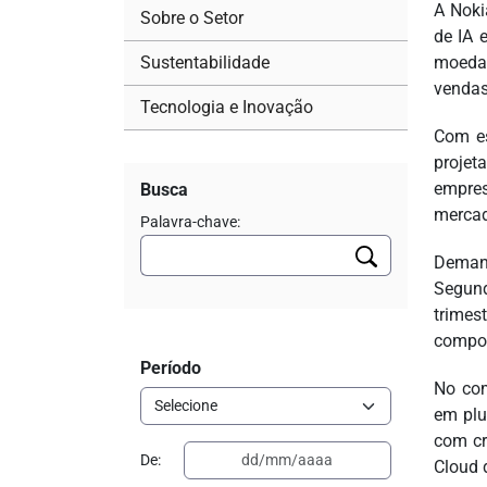
A Noki
Sobre o Setor
de IA 
Sustentabilidade
moeda 
vendas
Tecnologia e Inovação
Com es
projet
empres
Busca
merca
Palavra-chave:
Demand
Segund
trimes
compos
Período
No com
em plu
com cr
De:
Cloud 