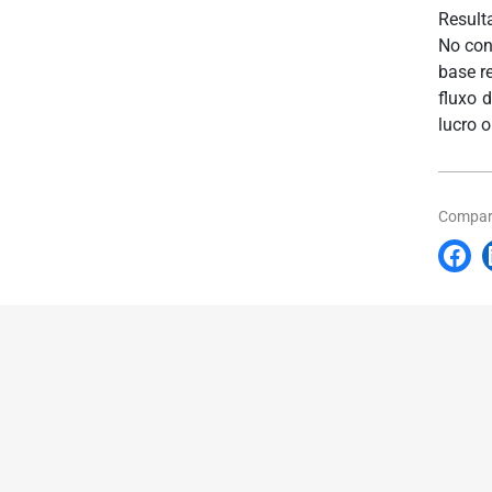
Result
No con
base r
fluxo 
lucro 
Compart