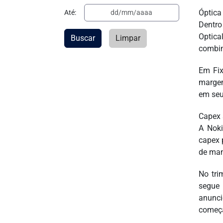
Óptica
Até:
Dentro
Optica
Buscar
Limpar
combin
Em Fix
margem
em seu
Capex 
A Noki
capex 
de man
No tri
segue 
anunci
começa