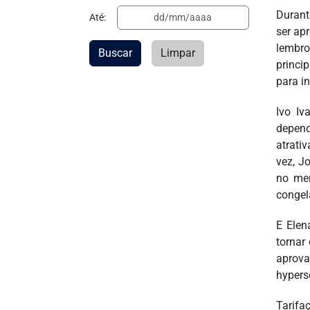
Durant
Até:
ser ap
lembro
Buscar
Limpar
princi
para i
Ivo Iv
depend
atrati
vez, J
no mer
conge
E Elen
tornar
aprova
hypers
Tarifa