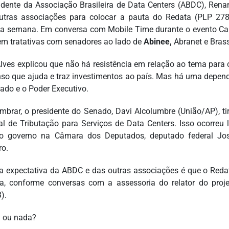
idente da Associação Brasileira de Data Centers (ABDC), Rena
tras associações para colocar a pauta do Redata (PLP 27
a semana. Em conversa com Mobile Time durante o evento Capac
em tratativas com senadores ao lado de
Abinee,
Abranet e Bras
lves explicou que não há resistência em relação ao tema para
so que ajuda e traz investimentos ao país. Mas há uma dependê
ado e o Poder Executivo.
embrar, o presidente do Senado, Davi Alcolumbre (União/AP), 
al de Tributação para Serviços de Data Centers. Isso ocorreu
do governo na Câmara dos Deputados, deputado federal Jo
ro.
a expectativa da ABDC e das outras associações é que o Reda
, conforme conversas com a assessoria do relator do proje
).
 ou nada?