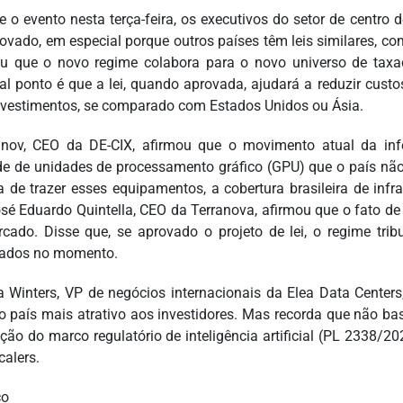
e o evento nesta terça-feira, os executivos do setor de centr
rovado, em especial porque outros países têm leis similares, com
u que o novo regime colabora para o novo universo de taxaç
pal ponto é que a lei, quando aprovada, ajudará a reduzir cust
nvestimentos, se comparado com Estados Unidos ou Ásia.
anov, CEO da DE-CIX, afirmou que o movimento atual da inferê
e de unidades de processamento gráfico (GPU) que o país não
va de trazer esses equipamentos, a cobertura brasileira de infr
osé Eduardo Quintella, CEO da Terranova, afirmou que o fato de
cado. Disse que, se aprovado o projeto de lei, o regime trib
lados no momento.
a Winters, VP de negócios internacionais da Elea Data Center
 o país mais atrativo aos investidores. Mas recorda que não 
ção do marco regulatório de inteligência artificial (PL 2338/20
calers.
ço