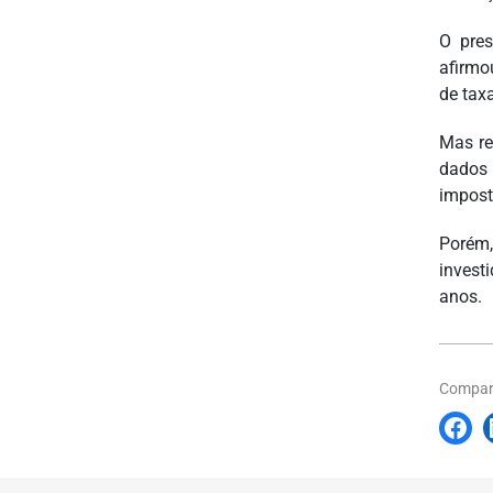
O pres
afirmo
de tax
Mas re
dados 
impost
Porém,
invest
anos.
Compart