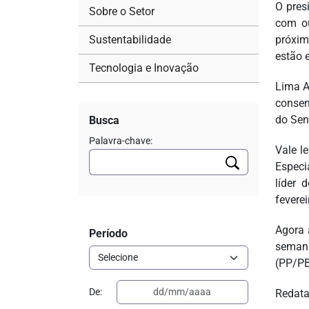
O pres
Sobre o Setor
com ou
Sustentabilidade
próxim
estão 
Tecnologia e Inovação
Lima A
consen
do Sen
Busca
Palavra-chave:
Vale l
Especi
líder 
feverei
Agora 
Período
semana
(PP/PB
De:
Redata