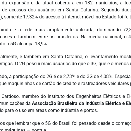
 da expansão e da atual cobertura em 132 municípios, a te
 de acessos dos usuários em Santa Catarina. Segundo dad
l), somente 17,32% do acesso à internet móvel no Estado foi feit
inda é a rede mais amplamente utilizada, dominando 72,3
nenses e também entre os brasileiros. Na média nacional, o 
to o 5G alcança 13,9%.
almente, e também em Santa Catarina, o levantamento mostr
ntigas. O 2G possui mais usuários do que o 3G, que é o menos 
ado, a participação do 2G é de 2,73% e do 3G de 4,08%. Especia
que maquininhas de cartão de crédito e rastreadores veiculare
 Cardoso, membro do Instituto dos Engenheiros Elétricos e Ele
omunicações da
Associação Brasileira da Indústria Elétrica e El
o para o uso em áreas como indústria e portos.
s que lembrar que o 5G do Brasil foi pensado desde o começo 
m máquinas — pontua.