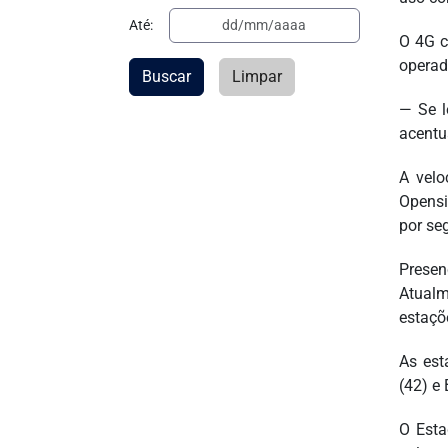
Até:
O 4G c
operad
Buscar
Limpar
— Se l
acentu
A velo
Opensi
por se
Presen
Atualm
estaçõ
As est
(42) e
O Esta