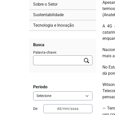
Apesar
Sobre o Setor
termos
Sustentabilidade
(Anate
Tecnologia e Inovação
A 4G a
catari
enquan
Busca
Nacion
Palavra-chave:
mais a
No Est
dá por
Wilson
Período
Telec
pensad
— Temo
De:
uso co