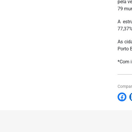
pela v
79 mun
A estr
77,37%
As cid
Porto 
*Com i
Compart