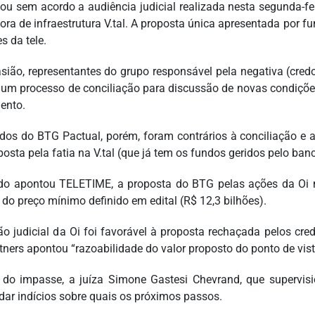
ou sem acordo a audiência judicial realizada nesta segunda-fei
ora de infraestrutura V.tal. A proposta única apresentada por f
s da tele.
sião, representantes do grupo responsável pela negativa (cre
 um processo de conciliação para discussão de novas condiçõ
ento.
dos do BTG Pactual, porém, foram contrários à conciliação e 
posta pela fatia na V.tal (que já tem os fundos geridos pelo ba
o apontou TELETIME, a proposta do BTG pelas ações da Oi n
 do preço mínimo definido em edital (R$ 12,3 bilhões).
ão judicial da Oi foi favorável à proposta rechaçada pelos cre
tners apontou “razoabilidade do valor proposto do ponto de vista
 do impasse, a juíza Simone Gastesi Chevrand, que supervisi
 dar indícios sobre quais os próximos passos.