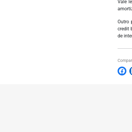
Vale l
amorti
Outro 
credit
de int
Compart