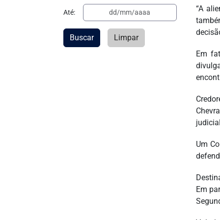
“A ali
Até:
também
decisã
Buscar
Limpar
Em fat
divulg
encont
Credor
Chevra
judicia
Um Com
defend
Destin
Em par
Segund