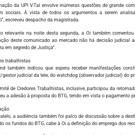
enação da UPI V.Tal envolve inúmeras questões de grande com
 sociais. À vista de todos os argumentos a serem analis
o”, escreveu despacho da magistrada.
o relevante na noite desta segunda, a Oi também comentou
ação deste comunicado ao mercado não há decisão judicial ac
ra em segredo de Justiça”.
es trabalhistas
nd também indicou que espera receber manifestações concl
l/gestor judicial da tele, do watchdog (observador judicial) do 
itê de Credores Trabalhistas, inclusive, participou da retomad
eu a adesão à proposta do BTG, tendo em vista o pagamento pr
ação
alelo, a audiência também foi palco de discussão sobre a dest
o os fundos do BTG, cabe à Oi a definição do emprego dos rec