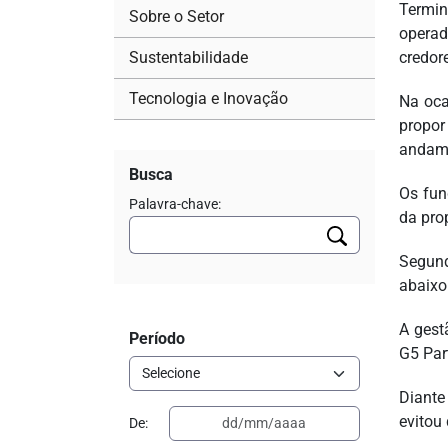
Termin
Sobre o Setor
operad
Sustentabilidade
credore
Tecnologia e Inovação
Na oca
propor
andam
Busca
Os fun
Palavra-chave:
da pro
Segund
abaixo
A gest
Período
G5 Par
Diante
evitou
De: