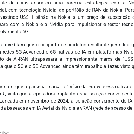
nte de chips anunciou uma parceria estratégica com a Nok
ial, com tecnologia Nvidia, ao portfólio de RAN da Nokia. Pa
nvestindo US$ 1 bilhão na Nokia, a um preço de subscrição
rará com a Nokia e a Nvidia para impulsionar e testar tec
olvimento 6G.
s acreditam que o conjunto de produtos resultante permitirá
 redes 5G-Advanced e 6G nativas de IA em plataformas Nvid
o de AI-RAN ultrapassará a impressionante marca de “US$
ica que o 5G e o 5G Advanced ainda têm trabalho a fazer, vist
firmam que a parceria marca o “início da era wireless nativa
nk, visto que a operadora implantou sua solução convergente
 Lançada em novembro de 2024, a solução convergente de IA-
ada baseadas em IA Aerial da Nvidia e vRAN (rede de acesso de rá
ilhe: