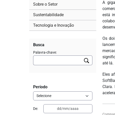
A giga
Sobre o Setor
comerc
Sustentabilidade
está i
colabo
Tecnologia e Inovação
desenv
Os doi
lancem
Busca
mercad
Palavra-chave:
signif
até lá.
Eles a
SoftBa
Clara.
Período
aceler
De:
Compart