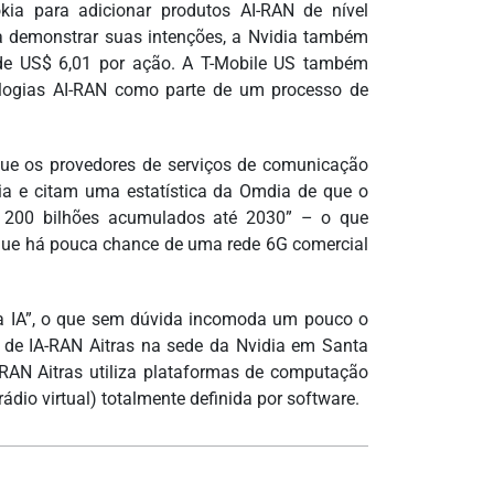
ia para adicionar produtos AI-RAN de nível
ra demonstrar suas intenções, a Nvidia também
 de US$ 6,01 por ação. A T-Mobile US também
nologias AI-RAN como parte de um processo de
 que os provedores de serviços de comunicação
ia e citam uma estatística da Omdia de que o
 200 bilhões acumulados até 2030” – o que
o que há pouca chance de uma rede 6G comercial
 da IA”, o que sem dúvida incomoda um pouco o
 de IA-RAN Aitras na sede da Nvidia em Santa
RAN Aitras utiliza plataformas de computação
dio virtual) totalmente definida por software.