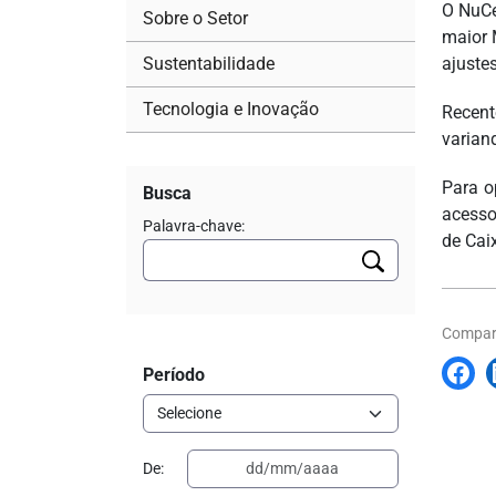
O NuCe
Sobre o Setor
maior 
Sustentabilidade
ajuste
Tecnologia e Inovação
Recent
varian
Para o
Busca
acesso
Palavra-chave:
de Cai
Compart
Período
De: