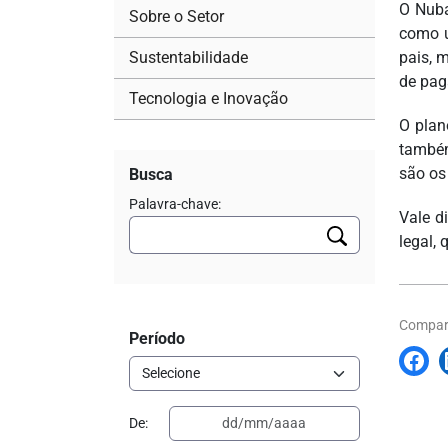
O Nuba
Sobre o Setor
como u
Sustentabilidade
pais, 
de pag
Tecnologia e Inovação
O plan
também
são os
Busca
Palavra-chave:
Vale d
legal,
Compart
Período
De: