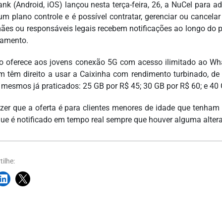
nk (Android, iOS) lançou nesta terça-feira, 26, a NuCel para
m plano controle e é possível contratar, gerenciar ou cancelar
mães ou responsáveis legais recebem notificações ao longo do 
amento.
o oferece aos jovens conexão 5G com acesso ilimitado ao Wh
 têm direito a usar a Caixinha com rendimento turbinado, de 
 mesmos já praticados: 25 GB por R$ 45; 30 GB por R$ 60; e 40 
izer que a oferta é para clientes menores de idade que tenha
 que é notificado em tempo real sempre que houver alguma alte
ilhe: