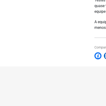
Testes
quase 
equipe
A equi
menos 
Compart