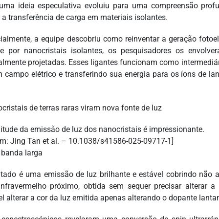
ma ideia especulativa evoluiu para uma compreensão prof
 a transferência de carga em materiais isolantes.
ialmente, a equipe descobriu como reinventar a geração fotoe
te por nanocristais isolantes, os pesquisadores os envol
almente projetadas. Esses ligantes funcionam como intermediár
 campo elétrico e transferindo sua energia para os íons de lan
itude da emissão de luz dos nanocristais é impressionante.
m: Jing Tan et al. – 10.1038/s41586-025-09717-1]
 banda larga
ltado é uma emissão de luz brilhante e estável cobrindo não 
infravermelho próximo, obtida sem sequer precisar alterar 
el alterar a cor da luz emitida apenas alterando o dopante lanta