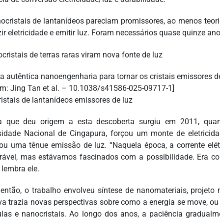
ocristais de lantanídeos pareciam promissores, ao menos teor
ir eletricidade e emitir luz. Foram necessários quase quinze ano
a autêntica nanoengenharia para tornar os cristais emissores de
m: Jing Tan et al. – 10.1038/s41586-025-09717-1]
istais de lantanídeos emissores de luz
a que deu origem a esta descoberta surgiu em 2011, quan
sidade Nacional de Cingapura, forçou um monte de eletricida
ou uma tênue emissão de luz. “Naquela época, a corrente elé
ável, mas estávamos fascinados com a possibilidade. Era co
 lembra ele.
então, o trabalho envolveu síntese de nanomateriais, projeto
iva trazia novas perspectivas sobre como a energia se move, ou 
las e nanocristais. Ao longo dos anos, a paciência gradualm