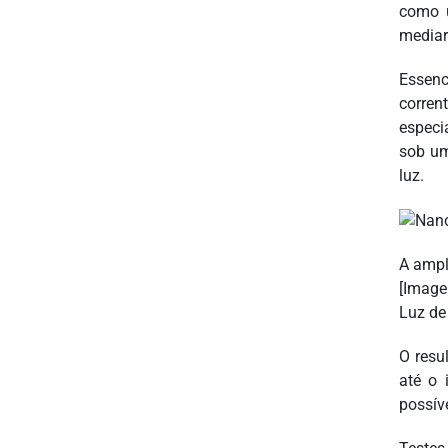
como u
mediar
Essenc
corren
especi
sob um
luz.
A ampl
[Image
Luz de
O resu
até o 
possív