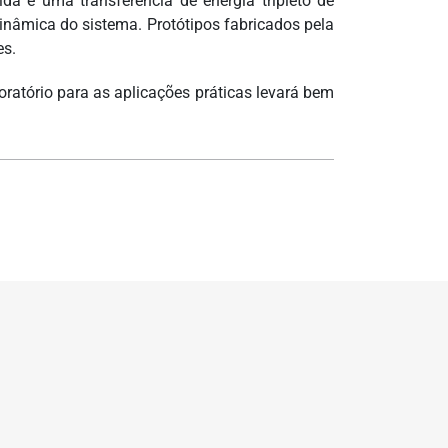
da e uma transferência de energia tripleto de
inâmica do sistema. Protótipos fabricados pela
es.
oratório para as aplicações práticas levará bem