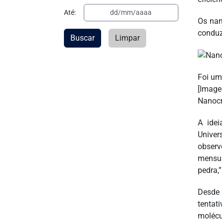
Até:
Os nan
conduz
Buscar
Limpar
Foi um
[Image
Nanocr
A idei
Univer
observ
mensur
pedra,”
Desde 
tentat
molécu