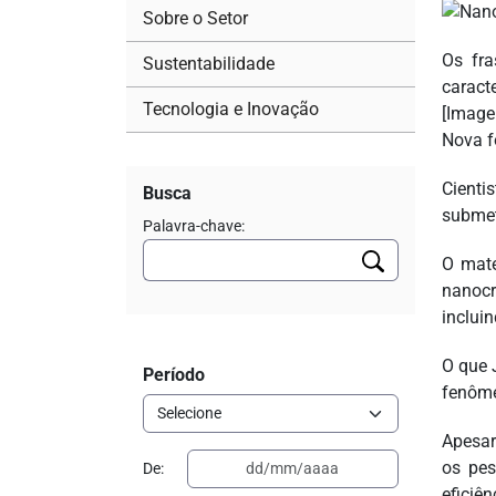
Sobre o Setor
Os fra
Sustentabilidade
caracte
Tecnologia e Inovação
[Image
Nova f
Cienti
Busca
submet
Palavra-chave:
O mate
nanocr
inclui
O que 
Período
fenôme
Apesar
os pes
De:
eficiên