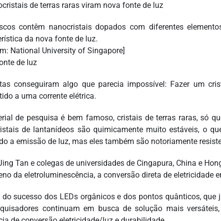
scos contêm nanocristais dopados com diferentes elementos
rística da nova fonte de luz.
m: National University of Singapore]
onte de luz
stas conseguiram algo que parecia impossível: Fazer um crist
ido a uma corrente elétrica.
rial de pesquisa é bem famoso, cristais de terras raras, só 
istais de lantanídeos são quimicamente muito estáveis, o qu
ndo a emissão de luz, mas eles também são notoriamente resistent
Jing Tan e colegas de universidades de Cingapura, China e Hong
no da eletroluminescência, a conversão direta de eletricidade e
 do sucesso dos LEDs orgânicos e dos pontos quânticos, que j
quisadores continuam em busca de solução mais versáteis,
cia de conversão eletricidade/luz e durabilidade.