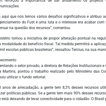
m reforçou a importância de dar andamento os projetos 
municações.
 aqui que nós temos vários desafios significativos e atribuo a
genciamento do Fust é uma luta e o interesse era acabar com
ensar na questão dos recursos”, comentou.
istério tomou a iniciativa de propor alteração pontual na regu
a modalidade do benefício fiscal. Tal medida permitirá a aplic
mil escolas públicas brasileiras”, ressaltou Tercius, na sua man
hecimento
entando o setor privado, a diretora de Relações Institucionais
a Martins, pontou o trabalho realizado pelo Ministério das C
iu utilizar o fundo setorial.
 anos de arrecadação, a gente tem 8,3% desses recursos util
azer políticas públicas. Se a gente tem mais 90% desses recurs
e está deixando de levar conectividade para o cidadão. O Brasil 