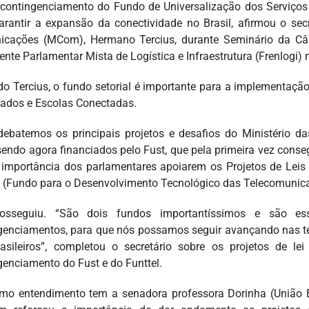
contingenciamento do Fundo de Universalização dos Serviços
arantir a expansão da conectividade no Brasil, afirmou o sec
cações (MCom), Hermano Tercius, durante Seminário da Câ
rente Parlamentar Mista de Logística e Infraestrutura (Frenlogi)
o Tercius, o fundo setorial é importante para a implementação
ados e Escolas Conectadas.
debatemos os principais projetos e desafios do Ministério d
sendo agora financiados pelo Fust, que pela primeira vez conse
 importância dos parlamentares apoiarem os Projetos de Lei
l (Fundo para o Desenvolvimento Tecnológico das Telecomunica
rosseguiu. “São dois fundos importantíssimos e são e
genciamentos, para que nós possamos seguir avançando nas tel
asileiros”, completou o secretário sobre os projetos de l
genciamento do Fust e do Funttel.
o entendimento tem a senadora professora Dorinha (União Br