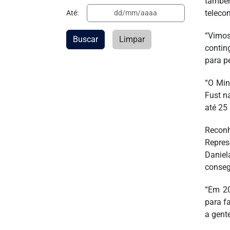
també
teleco
Até:
“Vimos
Buscar
Limpar
contin
para p
“O Min
Fust n
até 25 
Recon
Repres
Daniel
consegu
“Em 20
para f
a gent