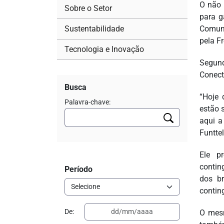
O não 
Sobre o Setor
para g
Sustentabilidade
Comuni
pela F
Tecnologia e Inovação
Segund
Conect
Busca
“Hoje 
Palavra-chave:
estão 
aqui a
Funtte
Ele p
contin
Período
dos br
contin
De:
O mesm