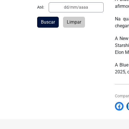
afirmo
Até:
Na qua
Buscar
Limpar
chegan
A New 
Starsh
Elon M
A Blue
2025, 
Compart