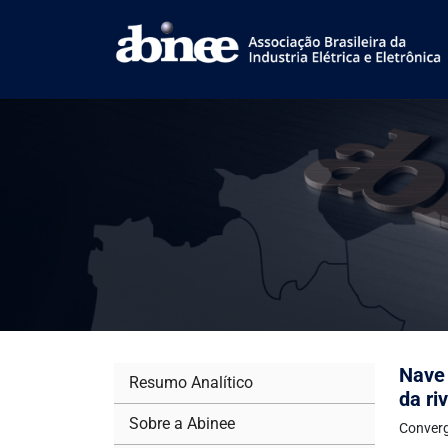
Nave 
Resumo Analítico
da ri
Sobre a Abinee
Converg