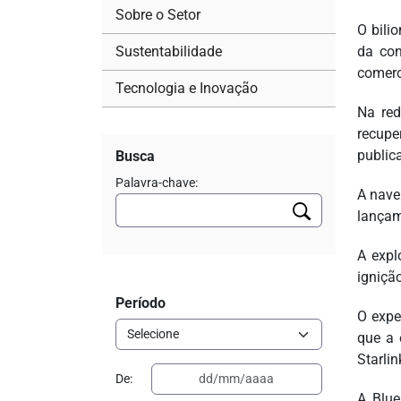
Sobre o Setor
O bili
Sustentabilidade
da con
comerc
Tecnologia e Inovação
Na red
recupe
public
Busca
Palavra-chave:
A nave
lançam
A expl
igniçã
Período
O expe
que a 
Starlin
De:
A Blue