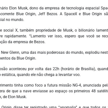
onário Elon Musk, dono da empresa de tecnologia espacial Spa
corrente Blue Origin, Jeff Bezos. A SpaceX e Blue Origin sã
ial no mundo.
e social X, também propriedade de Musk, o bilionário lament
re rapidamente. “Lamento ver isso, espero que você se re
ação da empresa de Bezos.
 New Glenn, uma das mais poderosas do mundo, explodiu nesta 
entos da Blue Origin.
osão aconteceu por volta das 22h (horário de Brasília), quan
o estática, quando ele não chega a levantar voo.
rimento tinha como foco a futura missão NG-4, anunciada pela 
era de que a nave enviasse ao espaço os primeiros 48 satéli
k, de Elon Musk.
 Origin disse ter registrado uma “anomalia” e que todos o