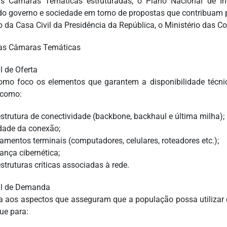
 Câmaras Temáticas estruturadas, o Plano Nacional de In
do governo e sociedade em torno de propostas que contribuam pa
o da Casa Civil da Presidência da República, o Ministério das 
as Câmaras Temáticas
l de Oferta
omo foco os elementos que garantem a disponibilidade técnica
 como:
aestrutura de conectividade (backbone, backhaul e última milha);
idade da conexão;
pamentos terminais (computadores, celulares, roteadores etc.);
ança cibernética;
estruturas críticas associadas à rede.
al de Demanda
a aos aspectos que asseguram que a população possa utilizar 
ue para: