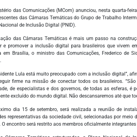
stério das Comunicações (MCom) anunciou, nesta quarta-feira
scentes das Câmaras Temáticas do Grupo de Trabalho Intermini
Nacional de Inclusão Digital (PNID).
ação das Câmaras Temáticas é mais um passo na construçã
 e promover a inclusão digital para brasileiros que vivem e
 em Brasília, o ministro das Comunicações, Frederico de Siq
.
sidente Lula está muito preocupado com a inclusão digital”, af
eguir firme na missão de conectar todos os brasileiros. “Sã
ade, de especialistas e dos governos, de todas as esferas, é p
ente excluído do mundo digital. Não descansaremos até que tod
ximo dia 15 de setembro, será realizada a reunião de inst
des representativas da sociedade civil, selecionadas por meio
O encontro será restrito aos membros oficialmente integrante