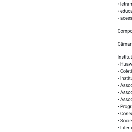
• letra
• educ
• aces
Compo
Câmara
Institu
• Huaw
• Colet
• Insti
• Asso
• Asso
• Asso
• Prog
• Cone
• Soci
• Inter