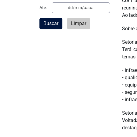
Com as
reunin
Até:
Ao lad
Buscar
Limpar
Sobre 
Setoria
Terá c
temas
• infr
• qual
• equi
• segur
• infra
Setori
Voltad
destaq