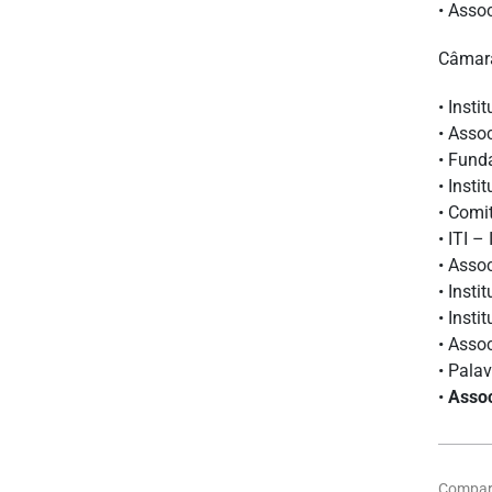
• Asso
Câmar
• Inst
• Asso
• Fund
• Insti
• Comi
• ITI –
• Asso
• Insti
• Insti
• Asso
• Pala
•
Assoc
Compart