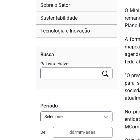
Sobre o Setor
O Mini
Sustentabilidade
remane
Plano 
Tecnologia e Inovação
A form
mapear
agenda
Busca
federal
Palavra-chave:
“O pre
para s
socied
atualm
Período
No pró
entida
MCom. 
De: