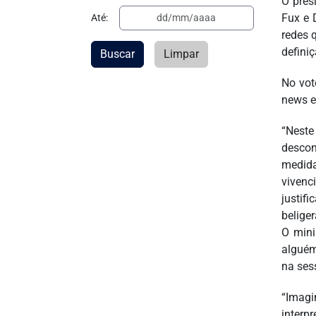
O pres
Fux e 
Até:
redes 
definiç
Buscar
Limpar
No vot
news e
“Neste
descon
medida
vivenc
justif
belige
O mini
alguém
na ses
“Imagi
interp