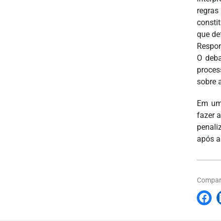
regras
consti
que de
Respon
O deba
proces
sobre 
Em um 
fazer 
penali
após a
Compart