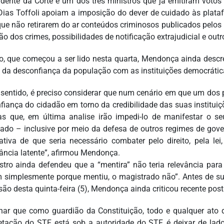
idente da Corte é um dos três ministros que já emitiram votos 
Dias Toffoli apoiam a imposição do dever de cuidado às plata
que não retirarem do ar conteúdos criminosos publicados pelos
ão dos crimes, possibilidades de notificação extrajudicial e out
o, que começou a ser lido nesta quarta, Mendonça ainda descr
 da desconfiança da população com as instituições democrátic
 sentido, é preciso considerar que num cenário em que um dos pr
fiança do cidadão em torno da credibilidade das suas institui
s que, em última analise irão impedi-lo de manifestar o 
iado – inclusive por meio da defesa de outros regimes de gov
icativa de que seria necessário combater pelo direito, pela le
rância latente”, afirmou Mendonça.
stro ainda defendeu que a “mentira” não teria relevância par
 simplesmente porque mentiu, o magistrado não”. Antes de su
são desta quinta-feira (5), Mendonça ainda criticou recente pos
nar que como guardião da Constituição, todo e qualquer ato d
retação do STF, está sob a autoridade do STF, é deixar de la