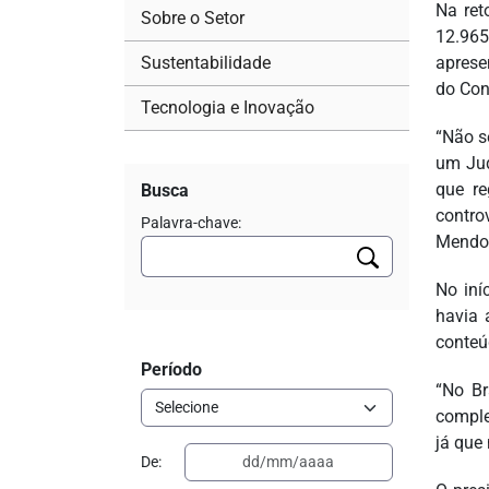
Na ret
Sobre o Setor
12.965
Sustentabilidade
aprese
do Con
Tecnologia e Inovação
“Não s
um Jud
que re
Busca
contro
Palavra-chave:
Mendo
No iní
havia 
conteú
Período
“No Br
comple
já que 
De: