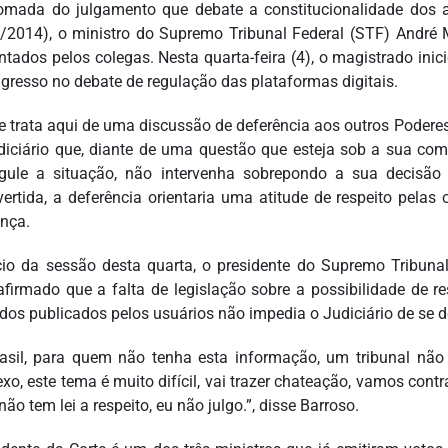
omada do julgamento que debate a constitucionalidade dos ar
/2014), o ministro do Supremo Tribunal Federal (STF) André M
ntados pelos colegas. Nesta quarta-feira (4), o magistrado inic
gresso no debate de regulação das plataformas digitais.
e trata aqui de uma discussão de deferência aos outros Podere
iciário que, diante de uma questão que esteja sob a sua com
gule a situação, não intervenha sobrepondo a sua decisão
vertida, a deferência orientaria uma atitude de respeito pelas
nça.
cio da sessão desta quarta, o presidente do Supremo Tribunal
afirmado que a falta de legislação sobre a possibilidade de re
dos publicados pelos usuários não impedia o Judiciário de se d
asil, para quem não tenha esta informação, um tribunal não 
xo, este tema é muito difícil, vai trazer chateação, vamos cont
não tem lei a respeito, eu não julgo.”, disse Barroso.