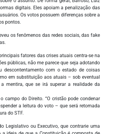
sobre o assunto. De forma geral, Barroso, Luiz
formas digitais. Eles apoiam a penalização das
 usuários. Os votos possuem diferenças sobre a
ros pontos.
eveu os fenômenos das redes sociais, das fake
as.
incipais fatores das crises atuais centra-se na
ções públicas, não me parece que seja adotando
seu descontentamento com o estado de coisas
erno em substituição aos atuais – sob eventual
i, a mentira, que se irá superar a realidade da
a o campo do Direito. “O cristão pode condenar
spender a leitura do voto – que será retomada
tura do STF.
o Legislativo ou Executivo, que contrarie uma
do a ideia de que a Constituição é composta de