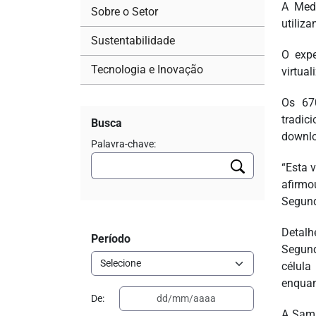
A Med
Sobre o Setor
utiliz
Sustentabilidade
O exp
Tecnologia e Inovação
virtua
Os 67
tradic
Busca
downl
Palavra-chave:
“Esta 
afirmo
Segund
Detalh
Período
Segund
célula
enquan
De:
A Sams