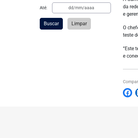
da red
Até:
e gere
Buscar
Limpar
O chef
teste 
“Este 
e conec
Compart