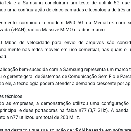
iaTek e a Samsung concluíram um teste de uplink 5G que
ando uma configuração de cinco camadas e tecnologia de três a
erimento combinou o modem M90 5G da MediaTek com sol
lizada (vRAN), rádios Massive MIMO e rádios macro.
0 Mbps de velocidade para envio de arquivos são consi
ionalmente nas redes móveis em uso comercial, nas quais o 
oad.
validação bem-sucedida com a Samsung representa um marco t
u o gerente-geral de Sistemas de Comunicação Sem Fio e Par
o ele, a tecnologia poderá atender à demanda crescente por ap
es técnicos
o as empresas, a demonstração utilizou uma configuração
 principal e duas portadoras na faixa n77 (3,7 GHz). A band
to a n77 utilizou um total de 200 MHz.
ung destacou que sua solução de vRAN baseada em software con