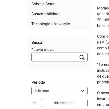
Sobre o Setor
Morado
Sustentabilidade
qualid
20 mil
Tecnologia e Inovação
brasile
Com o 
RTV (G
Busca
como P
Palavra-chave:
de ter
“Temos
inclus
de qua
priori
Período
O secr
levar 
De:
empre