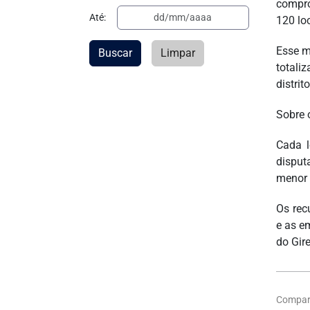
compro
Até:
120 loc
Esse m
Buscar
Limpar
totali
distrit
Sobre o
Cada l
disput
menor 
Os rec
e as e
do Gire
Compart