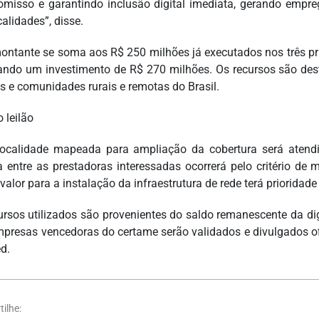
misso e garantindo inclusão digital imediata, gerando empre
alidades”, disse.
ontante se soma aos R$ 250 milhões já executados nos três prim
zando um investimento de R$ 270 milhões. Os recursos são des
os e comunidades rurais e remotas do Brasil.
 leilão
ocalidade mapeada para ampliação da cobertura será atend
a entre as prestadoras interessadas ocorrerá pelo critério de
valor para a instalação da infraestrutura de rede terá prioridad
ursos utilizados são provenientes do saldo remanescente da dig
mpresas vencedoras do certame serão validados e divulgados of
d.
ilhe: