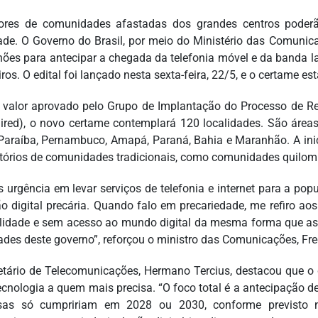
res de comunidades afastadas dos grandes centros poderão 
ade. O Governo do Brasil, por meio do Ministério das Comunicaç
hões para antecipar a chegada da telefonia móvel e da banda 
iros. O edital foi lançado nesta sexta-feira, 22/5, e o certame e
valor aprovado pelo Grupo de Implantação do Processo de Red
ired), o novo certame contemplará 120 localidades. São áreas
araíba, Pernambuco, Amapá, Paraná, Bahia e Maranhão. A inici
ritórios de comunidades tradicionais, como comunidades quilomb
 urgência em levar serviços de telefonia e internet para a pop
ão digital precária. Quando falo em precariedade, me refiro ao
lidade e sem acesso ao mundo digital da mesma forma que as
dades deste governo”, reforçou o ministro das Comunicações, Fred
etário de Telecomunicações, Hermano Tercius, destacou que o di
tecnologia a quem mais precisa. “O foco total é a antecipação 
sas só cumpririam em 2028 ou 2030, conforme previsto n