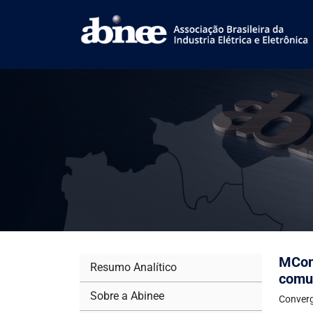
MCom
Resumo Analítico
comu
Sobre a Abinee
Converg