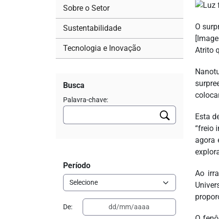
Sobre o Setor
O surp
Sustentabilidade
[Image
Tecnologia e Inovação
Atrito 
Nanotu
surpre
Busca
coloca
Palavra-chave:
Esta d
“freio
agora 
explor
Período
Ao irr
Unive
propor
De:
O fenô