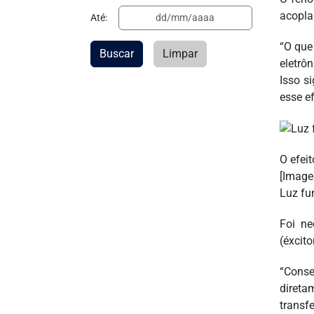
acopla
Até:
“O que
Buscar
Limpar
eletrô
Isso s
esse e
O efei
[Image
Luz fu
Foi ne
(éxcit
“Cons
direta
transf