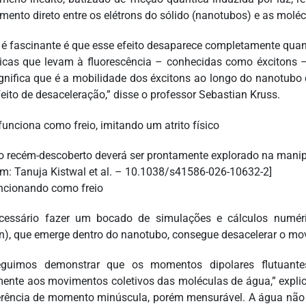
mento direto entre os elétrons do sólido (nanotubos) e as moléc
 é fascinante é que esse efeito desaparece completamente qu
nicas que levam à fluorescência – conhecidas como éxcitons –
ignifica que é a mobilidade dos éxcitons ao longo do nanotubo 
feito de desaceleração,” disse o professor Sebastian Kruss.
to recém-descoberto deverá ser prontamente explorado na manip
m: Tanuja Kistwal et al. – 10.1038/s41586-026-10632-2]
ncionando como freio
cessário fazer um bocado de simulações e cálculos numér
on), que emerge dentro do nanotubo, consegue desacelerar o mo
eguimos demonstrar que os momentos dipolares flutuant
mente aos movimentos coletivos das moléculas de água,” explic
erência de momento minúscula, porém mensurável. A água não 