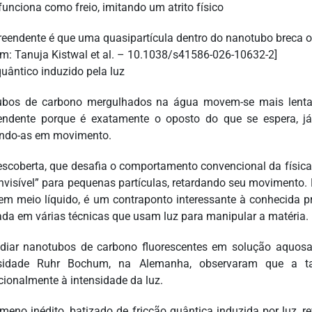
reendente é que uma quasipartícula dentro do nanotubo breca o
m: Tanuja Kistwal et al. – 10.1038/s41586-026-10632-2]
quântico induzido pela luz
bos de carbono mergulhados na água movem-se mais lentam
endente porque é exatamente o oposto do que se espera, já
ndo-as em movimento.
escoberta, que desafia o comportamento convencional da físic
 invisível” para pequenas partículas, retardando seu movimento
em meio líquido, é um contraponto interessante à conhecida p
ada em várias técnicas que usam luz para manipular a matéria.
adiar nanotubos de carbono fluorescentes em solução aquosa 
rsidade Ruhr Bochum, na Alemanha, observaram que a ta
cionalmente à intensidade da luz.
meno inédito, batizado de fricção quântica induzida por luz,