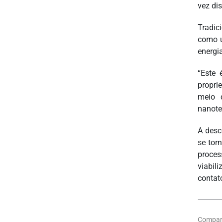
vez di
Tradic
como u
energia
“Este 
propri
meio 
nanote
A desc
se tor
proces
viabil
contat
Compart