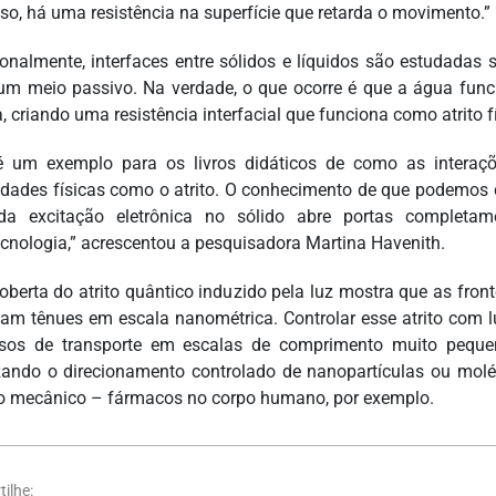
sso, há uma resistência na superfície que retarda o movimento.”
ionalmente, interfaces entre sólidos e líquidos são estudadas
m meio passivo. Na verdade, o que ocorre é que a água func
, criando uma resistência interfacial que funciona como atrito f
é um exemplo para os livros didáticos de como as intera
edades físicas como o atrito. O conhecimento de que podemos co
da excitação eletrônica no sólido abre portas completa
cnologia,” acrescentou a pesquisadora Martina Havenith.
oberta do atrito quântico induzido pela luz mostra que as fronte
nam tênues em escala nanométrica. Controlar esse atrito com l
sos de transporte em escalas de comprimento muito pequen
izando o direcionamento controlado de nanopartículas ou mol
o mecânico – fármacos no corpo humano, por exemplo.
ilhe: