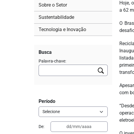
Hoje, 
Sobre o Setor
a 62 m
Sustentabilidade
O Bras
Tecnologia e Inovação
desafi
Recicl
Inaugu
Busca
listad
Palavra-chave:
primei
transf
Apesar
com bo
Período
“Desd
operac
eletro
De:
O inve