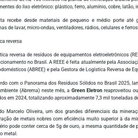
ntes do lixo eletrônico: plástico, ferro, alumínio, cobre, latão, 
ta recebe desde materiais de pequeno e médio porte até 
s de lavar, micro-ondas, ventiladores, rádios, celulares e ferros
ica reversa
stica reversa de resíduos de equipamentos eletroeletrônicos (
cionamento no Brasil. A REEE é feita atualmente pela Associaçã
rodomésticos (ABREE) e pela Gestora de Logística Reversa de Eq
rdo com o Panorama dos Resíduos Sólidos no Brasil 2025, lan
mbiente (Abrema) neste mês, a
Green Eletron
reaproveitou ou
dos em 2024, totalizando aproximadamente 7,3 mil toneladas de
o Marcelo Oliveira, um dos grandes diferenciais da mineração
ração de metais nobres com eficiência muito superior à da m
ério pode conter cerca de 5g de ouro, a mesma quantidade de pl
o metal.