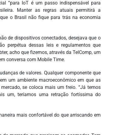
cial “para IoT é um passo indispensável para
leira. Manter as regras atuais permitirá a
que o Brasil não fique para trás na economia
hão de dispositivos conectados, desejava que o
ção perpétua dessas leis e regulamentos que
obter, acho que fizemos, através da TelComp, um
z em conversa com Mobile Time.
 mudanças de valores. Qualquer componente que
sso, em um ambiente macroeconômico em que as
e mercado, se coloca mais um freio. “Já temos
ais um, teríamos uma retração fortíssima do
 maneira mais confortável do que arriscando em