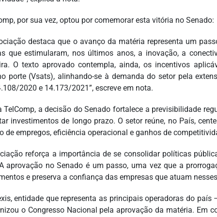
omp, por sua vez, optou por comemorar esta vitória no Senado:
ociação destaca que o avanço da matéria representa um passo 
as que estimularam, nos últimos anos, a inovação, a conectiv
eira. O texto aprovado contempla, ainda, os incentivos aplicá
o porte (Vsats), alinhando-se à demanda do setor pela extens
4.108/2020 e 14.173/2021”, escreve em nota.
a TelComp, a decisão do Senado fortalece a previsibilidade regu
tar investimentos de longo prazo. O setor reúne, no País, ce
o de empregos, eficiência operacional e ganhos de competitiv
ciação reforça a importância de se consolidar políticas públi
 aprovação no Senado é um passo, uma vez que a prorrogaçã
imentos e preserva a confiança das empresas que atuam nesse
xis, entidade que representa as principais operadoras do país 
nizou o Congresso Nacional pela aprovação da matéria. Em co