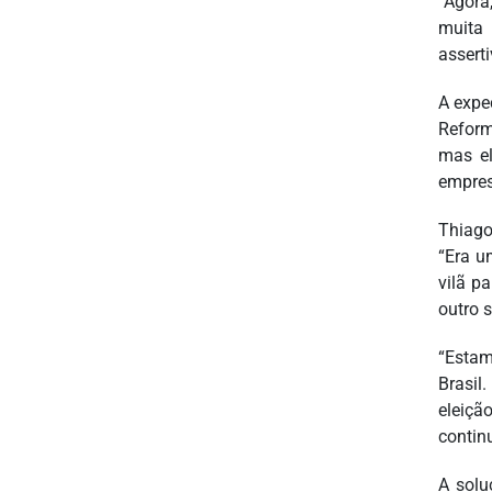
“Agora
muita 
assert
A expe
Reform
mas el
empres
Thiago
“Era u
vilã p
outro s
“Estam
Brasil
eleiçã
contin
A solu