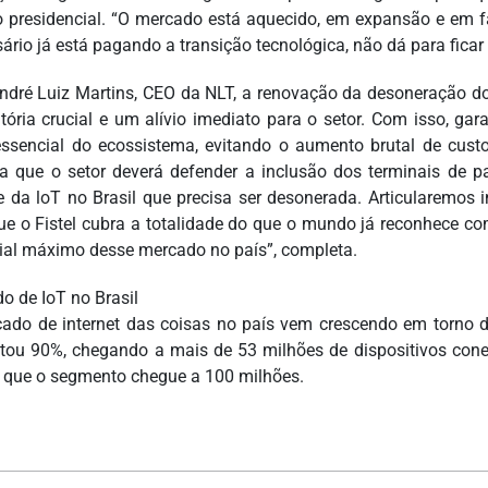
 presidencial. “O mercado está aquecido, em expansão e em fa
ário já está pagando a transição tecnológica, não dá para ficar
ndré Luiz Martins, CEO da NLT, a renovação da desoneração do
tória crucial e um alívio imediato para o setor. Com isso, ga
essencial do ecossistema, evitando o aumento brutal de custo
ta que o setor deverá defender a inclusão dos terminais de 
 da loT no Brasil que precisa ser desonerada. Articularemos
ue o Fistel cubra a totalidade do que o mundo já reconhece co
ial máximo desse mercado no país”, completa.
o de IoT no Brasil
ado de internet das coisas no país vem crescendo em torno 
ou 90%, chegando a mais de 53 milhões de dispositivos cone
 que o segmento chegue a 100 milhões.