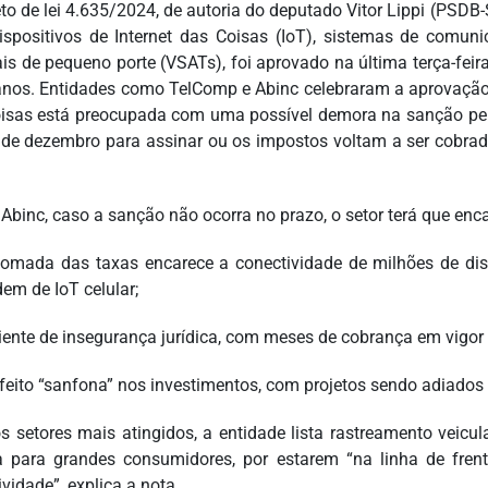
eto de lei 4.635/2024, de autoria do deputado Vitor Lippi (PSDB
ispositivos de Internet das Coisas (IoT), sistemas de com
tais de pequeno porte (VSATs), foi aprovado na última terça-fei
anos. Entidades como TelComp e Abinc celebraram a aprovação 
isas está preocupada com uma possível demora na sanção pelo 
 de dezembro para assinar ou os impostos voltam a ser cobrad
 Abinc, caso a sanção não ocorra no prazo, o setor terá que enc
tomada das taxas encarece a conectividade de milhões de dis
em de IoT celular;
ente de insegurança jurídica, com meses de cobrança em vigor a
efeito “sanfona” nos investimentos, com projetos sendo adiados
os setores mais atingidos, a entidade lista rastreamento veicul
a para grandes consumidores, por estarem “na linha de fr
vidade”, explica a nota.