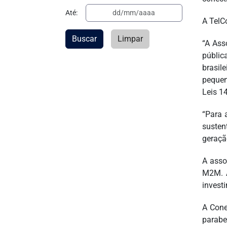
Até:
A TelC
Buscar
Limpar
“A Ass
públic
brasil
pequen
Leis 1
“Para 
susten
geraçã
A asso
M2M. A
invest
A Cone
parabe