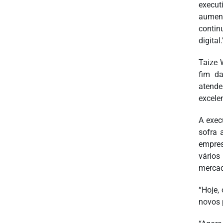
execut
aument
contin
digital.
Taize 
fim da
atende
excele
A exec
sofra 
empres
vários
mercad
“Hoje,
novos 