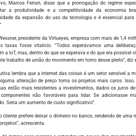
ivo, Marcos Ferrari, disse que a prorrogação do regime espe
ar a produtividade e a competitividade da economia brasi
uidade da expansão do uso da tecnologia e é essencial para 
”
Wessner, presidente da Virtueyes, empresa com mais de 1,4 mil
s taxas fosse vitalício. “Todos esperávamos uma delibera
m a IoT, mas, dentro do que se esperava e do que era possível 
nte trabalho de união do movimento em torno desse pleito”, di
utiva lembra que a internet das coisas é um setor sensível a
alguma alteração de preço torna os projetos mais caros. I
as estão mais resistentes a investimentos, dados os juros d
 componentes não favoráveis para lidar. Se adicionasse m
o. Seria um aumento de custo significativo”.
 o cliente prefere deixar o dinheiro no banco, rendendo de uma
projetos”, acrescenta.