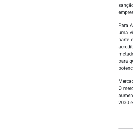
sanção
empres
Para A
uma vi
parte 
acredi
metade
para q
potenc
Mercad
O merc
aument
2030 é