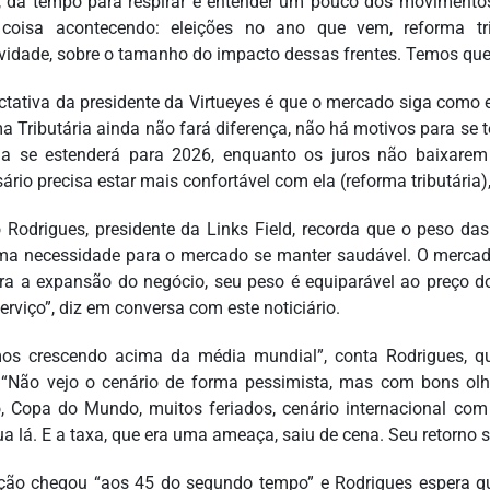
, dá tempo para respirar e entender um pouco dos moviment
coisa acontecendo: eleições no ano que vem, reforma tri
ividade, sobre o tamanho do impacto dessas frentes. Temos que
ctativa da presidente da Virtueyes é que o mercado siga como e
a Tributária ainda não fará diferença, não há motivos para se 
a se estenderá para 2026, enquanto os juros não baixarem
ário precisa estar mais confortável com ela (reforma tributária)
 Rodrigues, presidente da Links Field, recorda que o peso das
ma necessidade para o mercado se manter saudável. O mercado 
ara a expansão do negócio, seu peso é equiparável ao preço d
erviço”, diz em conversa com este noticiário.
os crescendo acima da média mundial”, conta Rodrigues, q
. “Não vejo o cenário de forma pessimista, mas com bons o
o, Copa do Mundo, muitos feriados, cenário internacional co
ua lá. E a taxa, que era uma ameaça, saiu de cena. Seu retorno s
ção chegou “aos 45 do segundo tempo” e Rodrigues espera que