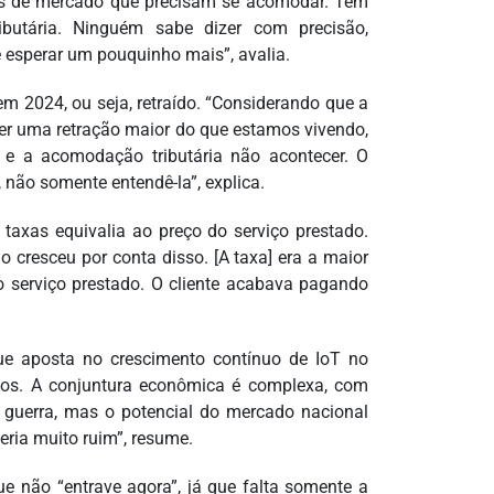
os de mercado que precisam se acomodar. Tem
butária. Ninguém sabe dizer com precisão,
 esperar um pouquinho mais”, avalia.
m 2024, ou seja, retraído. “Considerando que a
ter uma retração maior do que estamos vivendo,
 e a acomodação tributária não acontecer. O
, não somente entendê-la”, explica.
 taxas equivalia ao preço do serviço prestado.
cresceu por conta disso. [A taxa] era a maior
o serviço prestado. O cliente acabava pagando
ue aposta no crescimento contínuo de IoT no
lhos. A conjuntura econômica é complexa, com
m guerra, mas o potencial do mercado nacional
eria muito ruim”, resume.
 não “entrave agora”, já que falta somente a