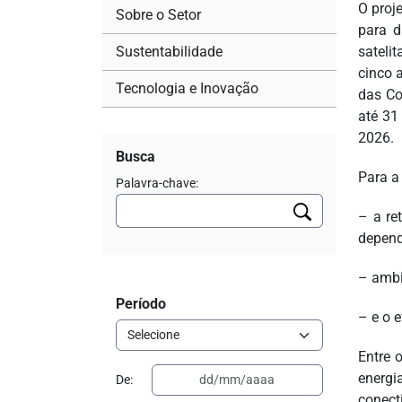
O proj
Sobre o Setor
para d
Sustentabilidade
sateli
cinco 
Tecnologia e Inovação
das Co
até 31
2026.
Busca
Para a
Palavra-chave:
– a re
depend
– ambi
Período
– e o 
Entre 
energi
De:
conecti