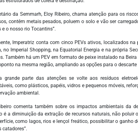
as estruturados de coleta e destinação.
etário da Semmarh, Eloy Ribeiro, chama atenção para os risco
sos, contêm metais pesados, poluem o solo e vão ser carregad
 e o nosso rio Tocantins”.
ente, Imperatriz conta com cinco PEVs ativos, localizados na 
a, no Imperial Shopping, na Equatorial Energia e na própria Se
os. Também há um PEV em formato de peixe instalado na Beira 
ponto na mesma região, ampliando as opções para o descarte
 grande parte das atenções se volte aos resíduos eletroel
táveis, como plásticos, papéis, vidros e pequenos móveis, refo
ervação ambiental.
ibeiro comenta também sobre os impactos ambientais da de
vo é a diminuição da extração de recursos naturais, não poluir
rfície, como lagos, rios e lençol freático, possibilitar o ganho
s catadores”.