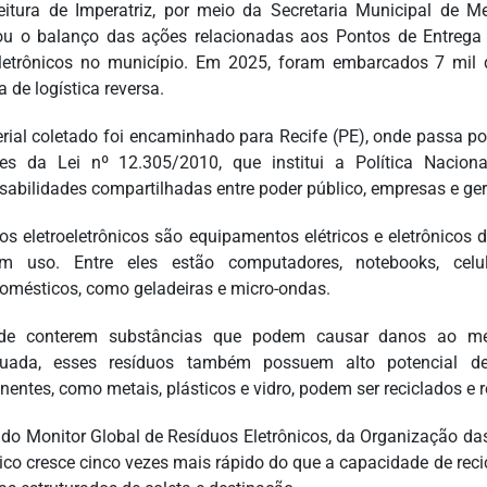
eitura de Imperatriz, por meio da Secretaria Municipal de 
ou o balanço das ações relacionadas aos Pontos de Entrega 
eletrônicos no município. Em 2025, foram embarcados 7 mil qu
 de logística reversa.
rial coletado foi encaminhado para Recife (PE), onde passa po
izes da Lei nº 12.305/2010, que institui a Política Nacio
sabilidades compartilhadas entre poder público, empresas e ger
os eletroeletrônicos são equipamentos elétricos e eletrônicos 
 uso. Entre eles estão computadores, notebooks, celular
domésticos, como geladeiras e micro-ondas.
de conterem substâncias que podem causar danos ao me
quada, esses resíduos também possuem alto potencial de
entes, como metais, plásticos e vidro, podem ser reciclados e r
do Monitor Global de Resíduos Eletrônicos, da Organização da
nico cresce cinco vezes mais rápido do que a capacidade de rec