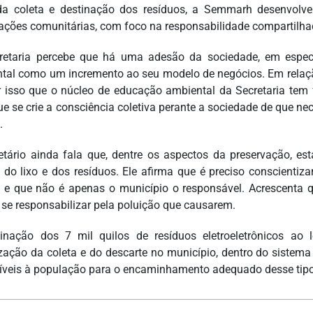
a coleta e destinação dos resíduos, a Semmarh desenvolv
ações comunitárias, com foco na responsabilidade compartilha
retaria percebe que há uma adesão da sociedade, em espec
tal como um incremento ao seu modelo de negócios. Em relaçã
r isso que o núcleo de educação ambiental da Secretaria tem 
ue se crie a consciência coletiva perante a sociedade de que ne
.
etário ainda fala que, dentre os aspectos da preservação, es
o do lixo e dos resíduos. Ele afirma que é preciso conscientiz
 e que não é apenas o município o responsável. Acrescenta 
se responsabilizar pela poluição que causarem.
inação dos 7 mil quilos de resíduos eletroeletrônicos ao
zação da coleta e do descarte no município, dentro do sistema 
íveis à população para o encaminhamento adequado desse tipo 