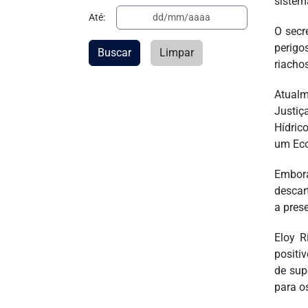
sistem
Até:
O secr
perigo
Buscar
Limpar
riachos
Atualm
Justiç
Hídric
um Eco
Embora
descar
a pres
Eloy R
positi
de supe
para o