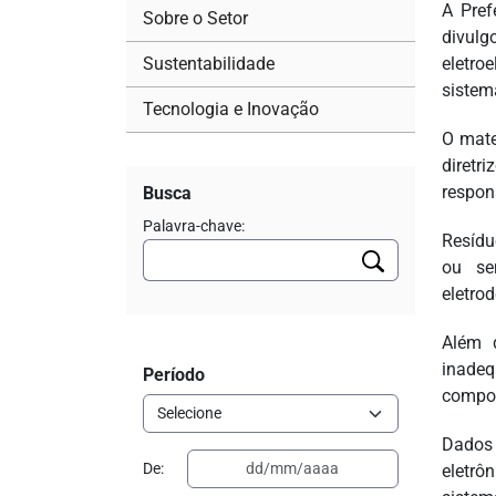
A Pref
Sobre o Setor
divulg
Sustentabilidade
eletro
sistema
Tecnologia e Inovação
O mate
diretr
respon
Busca
Palavra-chave:
Resídu
ou sem
eletro
Além 
inade
Período
compon
Dados 
De:
eletrô