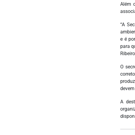
Além d
associ
“A Sec
ambien
e é po
para q
Ribeiro
O secr
corret
produz
devem 
A dest
organi
dispon