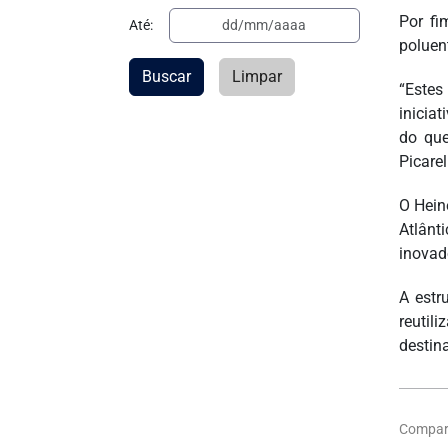
Por fi
Até:
poluen
Buscar
Limpar
“Estes
inicia
do que
Picare
O Hein
Atlânt
inovad
A estr
reutil
destina
Compart