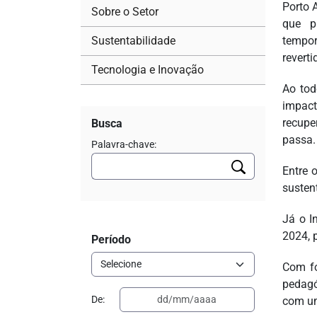
Porto 
Sobre o Setor
que p
Sustentabilidade
tempor
revert
Tecnologia e Inovação
Ao tod
impact
recupe
Busca
passa.
Palavra-chave:
Entre 
susten
Já o I
2024, 
Período
Com fo
pedagó
De:
com um