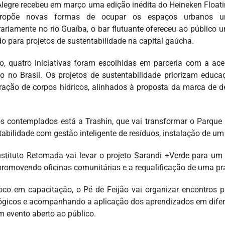
Alegre recebeu em março uma edição inédita do Heineken Floating
ropõe novas formas de ocupar os espaços urbanos unind
ariamente no rio Guaíba, o bar flutuante ofereceu ao público u
ido para projetos de sustentabilidade na capital gaúcha.
o, quatro iniciativas foram escolhidas em parceria com a ace
o no Brasil. Os projetos de sustentabilidade priorizam educa
ração de corpos hídricos, alinhados à proposta da marca de d
os contemplados está a Trashin, que vai transformar o Parqu
tabilidade com gestão inteligente de resíduos, instalação de um 
nstituto Retomada vai levar o projeto Sarandi +Verde para um
promovendo oficinas comunitárias e a requalificação de uma pr
co em capacitação, o Pé de Feijão vai organizar encontros prá
gicos e acompanhando a aplicação dos aprendizados em diferen
 evento aberto ao público.