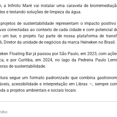
m, a Infinito Maré vai instalar uma caravela de biorremedia
tes e testando soluções de limpeza da água.
 projetos de sustentabilidade representam o impacto positi
tivas conectadas ao contexto de cada cidade e com potencial 
 um bar, o projeto faz parte de nossa plataforma de trans
lli, Diretor da unidade de negócios da marca Heineken no Brasil.
eken Floating Bar já passou por São Paulo, em 2023, com açõe
ica, e por Curitiba, em 2024, no lago da Pedreira Paulo L
oras de sustentabilidade.
utura segue um formato padronizado que combina gastronomi
izáveis, acessibilidade e interpretação em Libras —, sempre co
da a projetos ambientais e sociais locais.
ilhe: