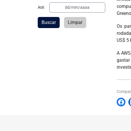
comput
Até:
Greeno
Buscar
Limpar
Os par
rodada
US$ 5 
A AWS,
gastar
invest
Compart