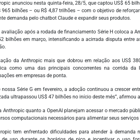
ropic anunciou nesta quinta-feira, 28/5, que captou US$ 65 bil
 965 bilhões – ou R$ 4,87 trilhões – com o objetivo de reforç
nte demanda pelo chatbot Claude e expandir seus produtos.
 avaliação após a rodada de financiamento Série H coloca a Ant
2 bilhões em março, intensificando a acirrada disputa entre a
ão.
iação da Anthropic mais que dobrou em relação aos US$ 380 b
ica como uma das principais concorrentes na corrida da I
ipações em empresas de ponta.
 nossa Série G em fevereiro, a adoção continuou a crescer entre
zada ultrapassou US$ 47 bilhões no início deste mês”, afirmou 
a Anthropic quanto a OpenAI planejam acessar o mercado públic
ursos computacionais necessários para alimentar seus serviços 
ropic tem enfrentado dificuldades para atender à demanda no
s de uso durante os horários de pico e incentivar o uso fo