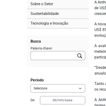
A Anth
Sobre o Setor
de US$
Sustentabilidade
cresce
Tecnologia e Inovação
A nova
US$ 85
evoluç
Busca
A aval
Palavra-chave:
meteór
partic
“Desde
anuali
Período
Tanto 
os rec
A Anth
De:
limite