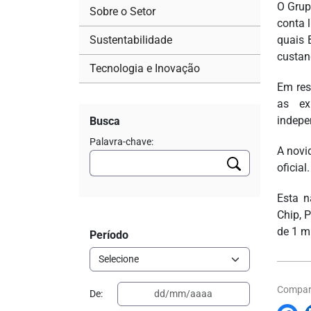
O Grup
Sobre o Setor
conta 
Sustentabilidade
quais 
custan
Tecnologia e Inovação
Em res
as ex
indepe
Busca
Palavra-chave:
A novi
oficial.
Esta n
Chip, 
de 1 m
Período
Compart
De: