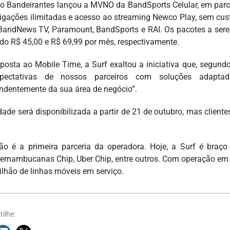
o Bandeirantes lançou a MVNO da BandSports Celular, em parce
ligações ilimitadas e acesso ao streaming Newco Play, sem cust
BandNews TV, Paramount, BandSports e RAI. Os pacotes a ser
do R$ 45,00 e R$ 69,99 por mês, respectivamente.
posta ao Mobile Time, a Surf exaltou a iniciativa que, segund
pectativas de nossos parceiros com soluções adaptad
ndentemente da sua área de negócio”.
dade será disponibilizada a partir de 21 de outubro, mas cliente
ão é a primeira parceria da operadora. Hoje, a Surf é braço 
Pernambucanas Chip, Uber Chip, entre outros. Com operação em 
ilhão de linhas móveis em serviço.
ilhe: