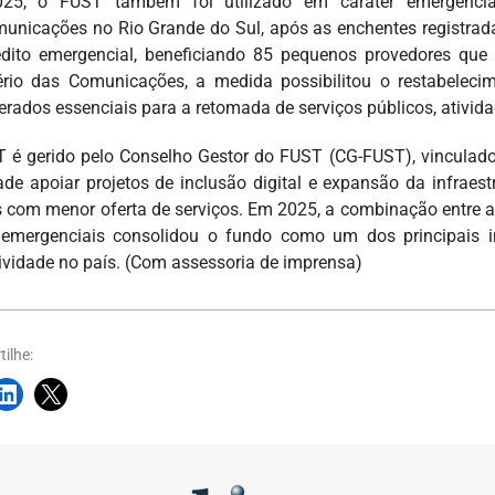
25, o FUST também foi utilizado em caráter emergencial
municações no Rio Grande do Sul, após as enchentes registra
dito emergencial, beneficiando 85 pequenos provedores qu
ério das Comunicações, a medida possibilitou o restabeleci
erados essenciais para a retomada de serviços públicos, ativ
 é gerido pelo Conselho Gestor do FUST (CG-FUST), vinculad
dade apoiar projetos de inclusão digital e expansão da infrae
s com menor oferta de serviços. Em 2025, a combinação entre ap
emergenciais consolidou o fundo como um dos principais in
ividade no país. (Com assessoria de imprensa)
ilhe: