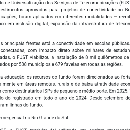
o de Universalização dos Serviços de Telecomunicações (FUST
estimentos aprovados para projetos de conectividade no Bras
cações, foram aplicados em diferentes modalidades — reemb
co em inclusão digital, expansão da infraestrutura de telec
as principais frentes está a conectividade em escolas públicas
conectadas, com impacto direto sobre milhares de estuda
iadas, o FUST viabilizou a instalação de 8 mil quilômetros de 
buídos por 538 municípios e 679 favelas em todas as regiões.
a educação, os recursos do fundo foram direcionados ao forta
almente em áreas remotas, rurais e de baixa atratividade ec
m como destinatários ISPs de pequeno e médio porte. Em 2025,
plo do registrado em todo o ano de 2024. Desde setembro d
ram linhas do fundo.
emergencial no Rio Grande do Sul