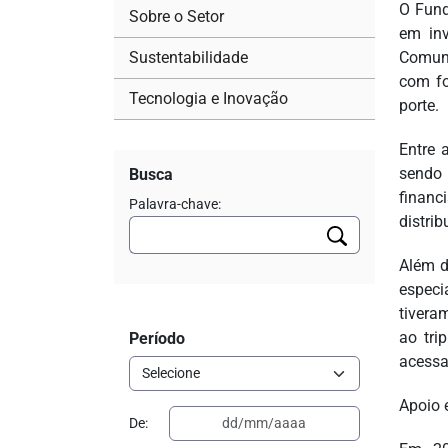
O Fund
Sobre o Setor
em inv
Sustentabilidade
Comuni
com fo
Tecnologia e Inovação
porte.
Entre 
sendo 
Busca
financ
Palavra-chave:
distri
Além d
especi
tivera
ao tri
Período
acessa
Apoio 
De: