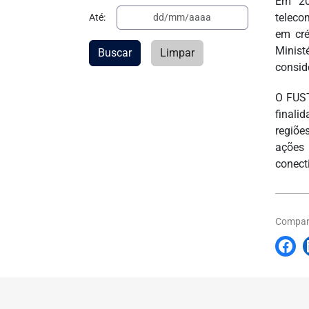
Em 20
teleco
Até:
em cré
Minist
Buscar
Limpar
consid
O FUST
finali
regiõe
ações 
conect
Compart