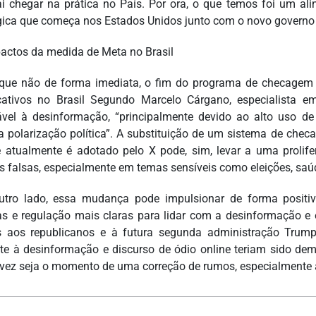
ai chegar na prática no País. Por ora, o que temos foi um al
gica que começa nos Estados Unidos junto com o novo governo 
actos da medida de Meta no Brasil
que não de forma imediata, o fim do programa de checagem 
icativos no Brasil Segundo Marcelo Cárgano, especialista e
ável à desinformação, “principalmente devido ao alto uso d
a polarização política”. A substituição de um sistema de ch
 atualmente é adotado pelo X pode, sim, levar a uma proli
as falsas, especialmente em temas sensíveis como eleições, saúd
utro lado, essa mudança pode impulsionar de forma positiv
as e regulação mais claras para lidar com a desinformação e
os aos republicanos e à futura segunda administração Tru
e à desinformação e discurso de ódio online teriam sido dem
lvez seja o momento de uma correção de rumos, especialmente ap