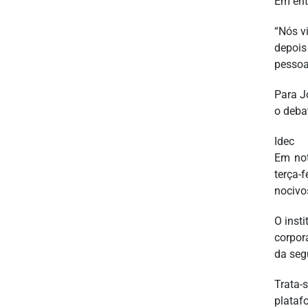
Em ent
“Nós v
depois
pessoa
Para J
o deba
Idec
Em not
terça-
nocivo
O inst
corpor
da seg
Trata-
plataf