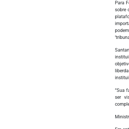
Para F
sobre 
plataf
import
podem 
‘tribu
Santan
instit
objeti
liberd
instit
“Sua f
ser vi
compl
Minist