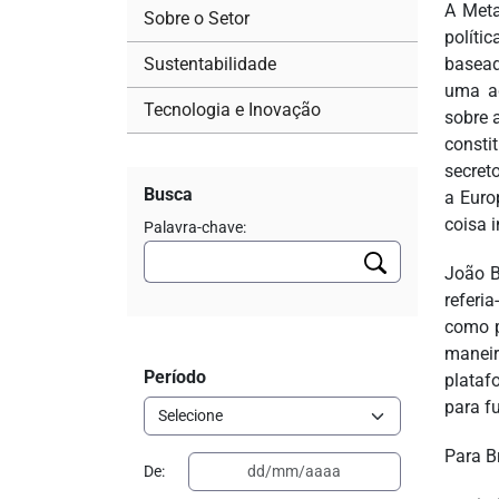
A Meta
Sobre o Setor
políti
Sustentabilidade
basead
uma ad
Tecnologia e Inovação
sobre 
consti
secret
Busca
a Euro
coisa i
Palavra-chave:
João B
referi
como p
maneir
Período
plataf
para fu
Para Br
De: