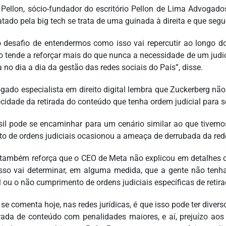
 Pellon, sócio-fundador do escritório Pellon de Lima Advoga
ratado pela big tech se trata de uma guinada à direita e que seg
o desafio de entendermos como isso vai repercutir ao longo d
o tende a reforçar mais do que nunca a necessidade de um judici
 no dia a dia da gestão das redes sociais do País”, disse.
gado especialista em direito digital lembra que Zuckerberg nã
ocidade da retirada do conteúdo que tenha ordem judicial para s
sil pode se encaminhar para um cenário similar ao que tive
to de ordens judiciais ocasionou a ameaça de derrubada da rede
 também reforça que o CEO de Meta não explicou em detalhes c
isso vai determinar, em alguma medida, que a gente não tenh
al ou o não cumprimento de ordens judiciais específicas de retir
 se comenta hoje, nas redes jurídicas, é que isso pode ter dive
irada de conteúdo com penalidades maiores, e aí, prejuízo ao