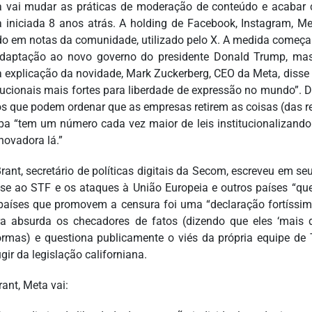
 vai mudar as práticas de moderação de conteúdo e acabar 
ca iniciada 8 anos atrás. A holding de Facebook, Instagram,
o em notas da comunidade, utilizado pelo X. A medida começa
aptação ao novo governo do presidente Donald Trump, mas 
a explicação da novidade, Mark Zuckerberg, CEO da Meta, diss
tucionais mais fortes para liberdade de expressão no mundo”. D
os que podem ordenar que as empresas retirem as coisas (das re
pa “tem um número cada vez maior de leis institucionalizando a
novadora lá.”
rant, secretário de políticas digitais da Secom, escreveu em se
a-se ao STF e os ataques à União Europeia e outros países “qu
aíses que promovem a censura foi uma “declaração fortíssima
a absurda os checadores de fatos (dizendo que eles ‘mais 
ormas) e questiona publicamente o viés da própria equipe de 
gir da legislação californiana.
ant, Meta vai: