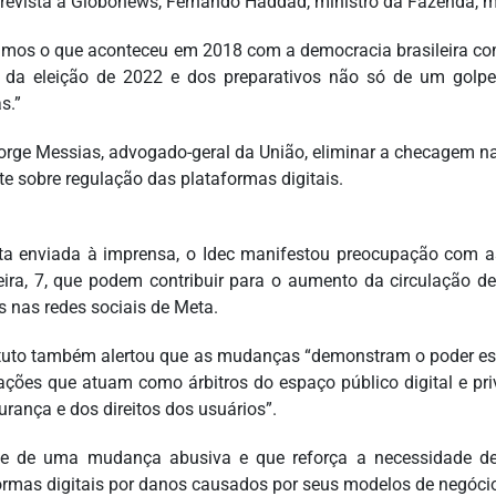
revista à Globonews, Fernando Haddad, ministro da Fazenda, 
imos o que aconteceu em 2018 com a democracia brasileira co
 da eleição de 2022 e dos preparativos não só de um golpe
s.”
orge Messias, advogado-geral da União, eliminar a checagem nas 
te sobre regulação das plataformas digitais.
a enviada à imprensa, o Idec manifestou preocupação com 
feira, 7, que podem contribuir para o aumento da circulação 
s nas redes sociais de Meta.
ituto também alertou que as mudanças “demonstram o poder es
ações que atuam como árbitros do espaço público digital e pri
urança e dos direitos dos usuários”.
se de uma mudança abusiva e que reforça a necessidade de
ormas digitais por danos causados por seus modelos de negóci