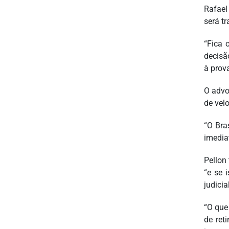
Rafael
será t
“Fica 
decisã
à prova
O advo
de vel
“O Bra
imedia
Pellon
“e se 
judici
“O que
de ret