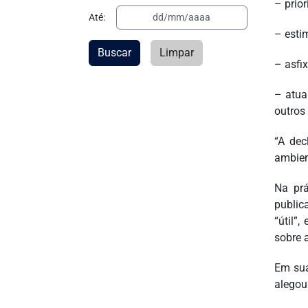
– prior
Até:
– estim
Buscar
Limpar
– asfi
– atua
outros
“A dec
ambien
Na prá
public
“útil”
sobre 
Em sua
alegou