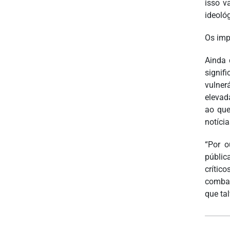
isso v
ideoló
Os imp
Ainda 
signif
vulner
elevad
ao que
notíci
“Por o
públic
crític
combat
que ta