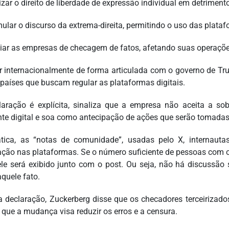
izar o direito de liberdade de expressão individual em detrimento 
ular o discurso da extrema-direita, permitindo o uso das platafo
xiar as empresas de checagem de fatos, afetando suas operaçõe
r internacionalmente de forma articulada com o governo de Tru
 países que buscam regular as plataformas digitais.
laração é explícita, sinaliza que a empresa não aceita a s
te digital e soa como antecipação de ações que serão tomadas 
tica, as “notas de comunidade”, usadas pelo X, internaut
ação nas plataformas. Se o número suficiente de pessoas com o
, ele será exibido junto com o post. Ou seja, não há discussão
aquele fato.
 declaração, Zuckerberg disse que os checadores terceirizados
 que a mudança visa reduzir os erros e a censura.