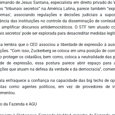
ernando de Jesus Santana, especialista em direito privado do
os “tribunais secretos” na América Latina, parece também “exp
ormas’, associando regulações e decisões judiciais a supo
ância das instituições no controle da disseminação de conteú
amplificar discursos antidemocráticos. O STF tem atuado c
nais secretos’ pode ser explorada para desacreditar medidas legí
a lembra que o CEO associou a liberdade de expressão à au
uições. “Com isso, Zuckerberg se coloca em uma posição de co
vo proteger os cidadãos, bem como, coloca a neutralidade das
ade de expressão, essa postura parece abrir espaço para 
uições que atuam na defesa da verdade e da democracia”, comen
ala enfraquece a confiança na capacidade das big techs de op
stas como agentes políticos, em vez de provedores de inf
ementou.
ro da Fazenda e AGU