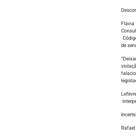
Desco
Flávia
Consul
Código
de serv
“Deixa
violaç
falaci
legisla
Lefèvr
interp
Incert
Rafael