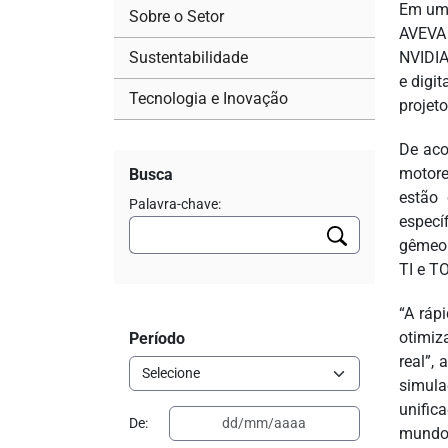
Em um 
Sobre o Setor
AVEVA 
Sustentabilidade
NVIDIA
e digi
Tecnologia e Inovação
projet
De aco
motore
Busca
estão
Palavra-chave:
especí
gêmeo 
TI e TO
“A ráp
otimiz
Período
real”, 
simula
unific
De:
mundo