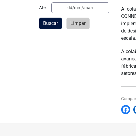
Até:
A cola
CONNEC
Buscar
Limpar
implem
de des
escala
A cola
avança
fábric
setores
Compart