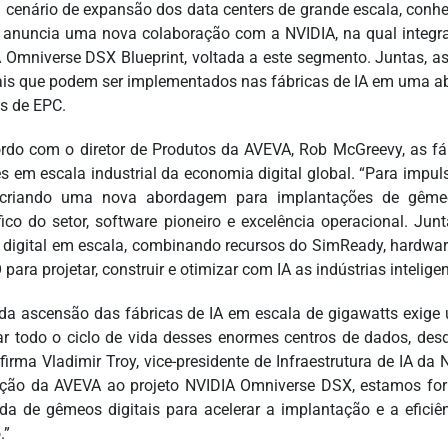
cenário de expansão dos data centers de grande escala, conheci
anuncia uma nova colaboração com a NVIDIA, na qual integra
 Omniverse DSX Blueprint, voltada a este segmento. Juntas, a
tais que podem ser implementados nas fábricas de IA em uma a
os de EPC.
rdo com o diretor de Produtos da AVEVA, Rob McGreevy, as fá
s em escala industrial da economia digital global. “Para impu
 criando uma nova abordagem para implantações de gêmeo
fico do setor, software pioneiro e excelência operacional. J
digital em escala, combinando recursos do SimReady, hardware
 para projetar, construir e otimizar com IA as indústrias intelige
ida ascensão das fábricas de IA em escala de gigawatts exige u
ar todo o ciclo de vida desses enormes centros de dados, des
afirma Vladimir Troy, vice-presidente de Infraestrutura de IA da
ção da AVEVA ao projeto NVIDIA Omniverse DSX, estamos for
ada de gêmeos digitais para acelerar a implantação e a efici
.”